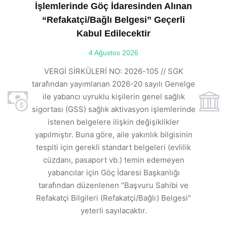
İşlemlerinde Göç İdaresinden Alınan
“Refakatçi/Bağlı Belgesi” Geçerli
Kabul Edilecektir
ılı
4 Ağustos 2026
VE
ı
t
VERGİ SİRKÜLERİ NO: 2026-105 // SGK
rde
s
tarafından yayımlanan 2026-20 sayılı Genelge
ile yabancı uyruklu kişilerin genel sağlık
sigortası (GSS) sağlık aktivasyon işlemlerinde
a
istenen belgelere ilişkin değişiklikler
den
s
yapılmıştır. Buna göre, aile yakınlık bilgisinin
tespiti için gerekli standart belgeleri (evlilik
ı
cüzdanı, pasaport vb.) temin edemeyen
r.
yabancılar için Göç İdaresi Başkanlığı
tarafından düzenlenen "Başvuru Sahibi ve
Refakatçi Bilgileri (Refakatçi/Bağlı) Belgesi"
yeterli sayılacaktır.