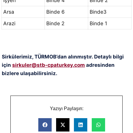
İşyeri
Binde 4
Binde 2
Arsa
Binde 6
Binde3
Arazi
Binde 2
Binde 1
Sirkülerimiz, TÜRMOB’dan alınmıştır. Detaylı bilgi
için
sirkuler@stb-cpaturkey.com
adresinden
bizlere ulaşabilirsiniz.
Yazıyı Paylaşın: