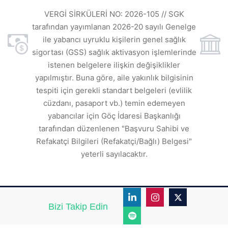
VE
ı
t
VERGİ SİRKÜLERİ NO: 2026-105 // SGK
rde
s
tarafından yayımlanan 2026-20 sayılı Genelge
ile yabancı uyruklu kişilerin genel sağlık
sigortası (GSS) sağlık aktivasyon işlemlerinde
a
istenen belgelere ilişkin değişiklikler
den
s
yapılmıştır. Buna göre, aile yakınlık bilgisinin
tespiti için gerekli standart belgeleri (evlilik
ı
cüzdanı, pasaport vb.) temin edemeyen
r.
yabancılar için Göç İdaresi Başkanlığı
tarafından düzenlenen "Başvuru Sahibi ve
Refakatçi Bilgileri (Refakatçi/Bağlı) Belgesi"
yeterli sayılacaktır.
Bizi Takip Edin