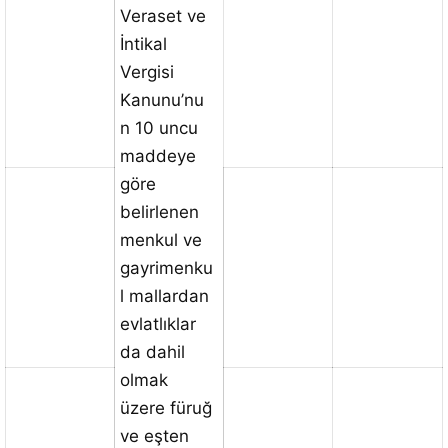
Veraset ve
İntikal
Vergisi
Kanunu’nu
n 10 uncu
maddeye
göre
belirlenen
menkul ve
gayrimenku
l mallardan
evlatlıklar
da dahil
olmak
üzere füruğ
ve eşten