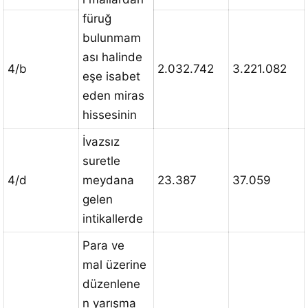
füruğ
bulunmam
ası halinde
4/b
2.032.742
3.221.082
eşe isabet
eden miras
hissesinin
İvazsız
suretle
4/d
meydana
23.387
37.059
gelen
intikallerde
Para ve
mal üzerine
düzenlene
n yarışma