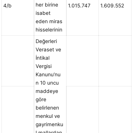
her birine
4/b
1.015.747
1.609.552
isabet
eden miras
hisselerinin
Değerleri
Veraset ve
İntikal
Vergisi
Kanunu’nu
n 10 uncu
maddeye
göre
belirlenen
menkul ve
gayrimenku
l mallardan