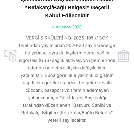
“Refakatçi/Bağlı Belgesi” Geçerli
Kabul Edilecektir
ılı
4 Ağustos 2026
VE
ı
t
VERGİ SİRKÜLERİ NO: 2026-105 // SGK
rde
s
tarafından yayımlanan 2026-20 sayılı Genelge
ile yabancı uyruklu kişilerin genel sağlık
sigortası (GSS) sağlık aktivasyon işlemlerinde
a
istenen belgelere ilişkin değişiklikler
den
s
yapılmıştır. Buna göre, aile yakınlık bilgisinin
tespiti için gerekli standart belgeleri (evlilik
ı
cüzdanı, pasaport vb.) temin edemeyen
r.
yabancılar için Göç İdaresi Başkanlığı
tarafından düzenlenen "Başvuru Sahibi ve
Refakatçi Bilgileri (Refakatçi/Bağlı) Belgesi"
yeterli sayılacaktır.