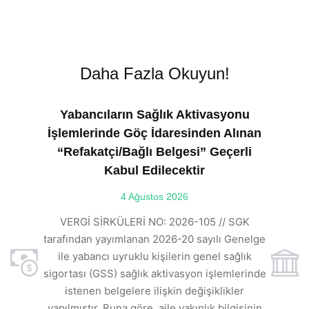
Daha Fazla Okuyun!
Yabancıların Sağlık Aktivasyonu
İşlemlerinde Göç İdaresinden Alınan
“Refakatçi/Bağlı Belgesi” Geçerli
Kabul Edilecektir
ılı
4 Ağustos 2026
VE
ı
t
VERGİ SİRKÜLERİ NO: 2026-105 // SGK
rde
s
tarafından yayımlanan 2026-20 sayılı Genelge
ile yabancı uyruklu kişilerin genel sağlık
sigortası (GSS) sağlık aktivasyon işlemlerinde
a
istenen belgelere ilişkin değişiklikler
den
s
yapılmıştır. Buna göre, aile yakınlık bilgisinin