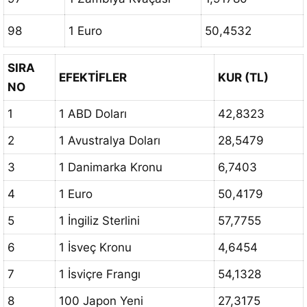
98
1 Euro
50,4532
SIRA
EFEKTİFLER
KUR (TL)
NO
1
1 ABD Doları
42,8323
2
1 Avustralya Doları
28,5479
3
1 Danimarka Kronu
6,7403
4
1 Euro
50,4179
5
1 İngiliz Sterlini
57,7755
6
1 İsveç Kronu
4,6454
7
1 İsviçre Frangı
54,1328
8
100 Japon Yeni
27,3175