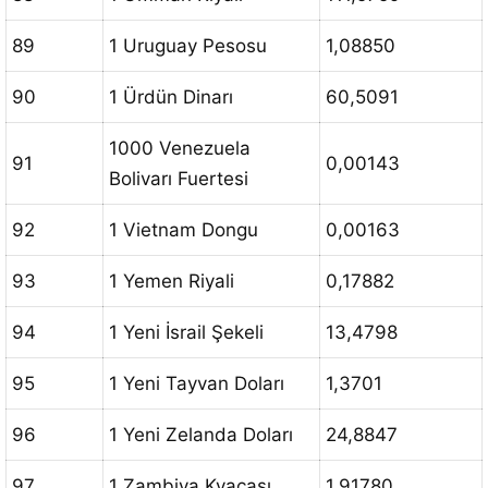
89
1 Uruguay Pesosu
1,08850
90
1 Ürdün Dinarı
60,5091
1000 Venezuela
91
0,00143
Bolivarı Fuertesi
92
1 Vietnam Dongu
0,00163
93
1 Yemen Riyali
0,17882
94
1 Yeni İsrail Şekeli
13,4798
95
1 Yeni Tayvan Doları
1,3701
96
1 Yeni Zelanda Doları
24,8847
97
1 Zambiya Kvaçası
1,91780