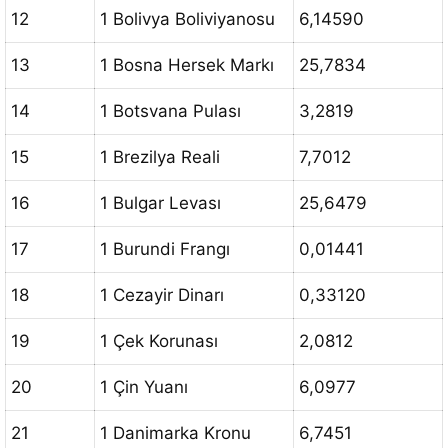
12
1 Bolivya Boliviyanosu
6,14590
13
1 Bosna Hersek Markı
25,7834
14
1 Botsvana Pulası
3,2819
15
1 Brezilya Reali
7,7012
16
1 Bulgar Levası
25,6479
17
1 Burundi Frangı
0,01441
18
1 Cezayir Dinarı
0,33120
19
1 Çek Korunası
2,0812
20
1 Çin Yuanı
6,0977
21
1 Danimarka Kronu
6,7451