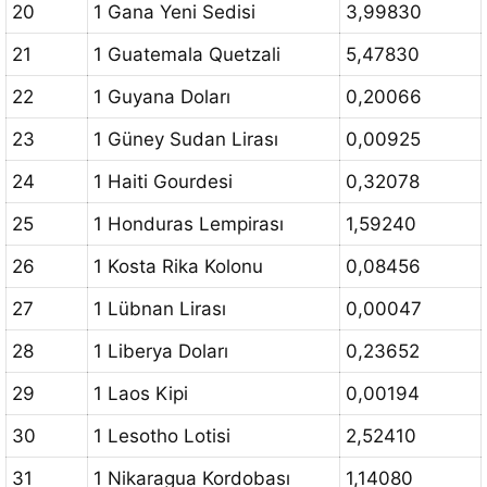
20
1 Gana Yeni Sedisi
3,99830
21
1 Guatemala Quetzali
5,47830
22
1 Guyana Doları
0,20066
23
1 Güney Sudan Lirası
0,00925
24
1 Haiti Gourdesi
0,32078
25
1 Honduras Lempirası
1,59240
26
1 Kosta Rika Kolonu
0,08456
27
1 Lübnan Lirası
0,00047
28
1 Liberya Doları
0,23652
29
1 Laos Kipi
0,00194
30
1 Lesotho Lotisi
2,52410
31
1 Nikaragua Kordobası
1,14080