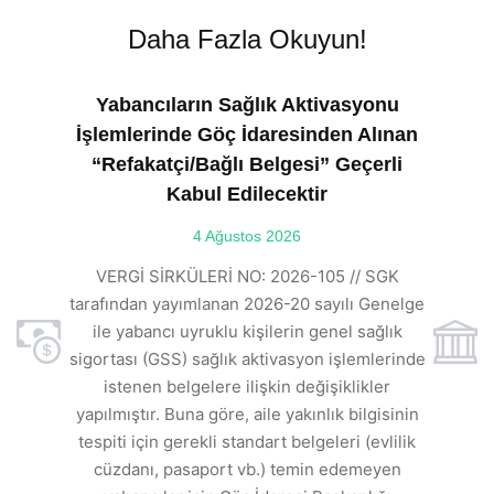
Daha Fazla Okuyun!
Yabancıların Sağlık Aktivasyonu
İşlemlerinde Göç İdaresinden Alınan
“Refakatçi/Bağlı Belgesi” Geçerli
Kabul Edilecektir
ılı
4 Ağustos 2026
VE
ı
t
VERGİ SİRKÜLERİ NO: 2026-105 // SGK
rde
s
tarafından yayımlanan 2026-20 sayılı Genelge
ile yabancı uyruklu kişilerin genel sağlık
sigortası (GSS) sağlık aktivasyon işlemlerinde
a
istenen belgelere ilişkin değişiklikler
den
s
yapılmıştır. Buna göre, aile yakınlık bilgisinin
tespiti için gerekli standart belgeleri (evlilik
ı
cüzdanı, pasaport vb.) temin edemeyen
r.