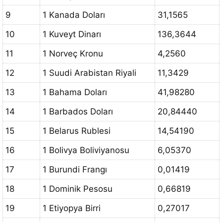
9
1 Kanada Doları
31,1565
10
1 Kuveyt Dinarı
136,3644
11
1 Norveç Kronu
4,2560
12
1 Suudi Arabistan Riyali
11,3429
13
1 Bahama Doları
41,98280
14
1 Barbados Doları
20,84440
15
1 Belarus Rublesi
14,54190
16
1 Bolivya Boliviyanosu
6,05370
17
1 Burundi Frangı
0,01419
18
1 Dominik Pesosu
0,66819
19
1 Etiyopya Birri
0,27017