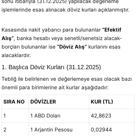
sonu itibarıyla (31.12.2025) yapılacak değerleme
işlemlerinde esas alınacak döviz kurları açıklanmıştır
.
Kasasında nakit yabancı para bulunanlar
“Efektif
Alış”
, banka hesabı veya senetli/senetsiz alacak-
borçları bulunanlar ise
“Döviz Alış”
kurlarını esas
alacaklardır.
1. Başlıca Döviz Kurları (31.12.2025)
Tebliğ ile belirlenen ve değerlemeye esas olacak bazı
önemli para birimlerine ait kurlar aşağıdadır
:
SIRA NO
DÖVİZLER
KUR (TL)
1
1 ABD Doları
42,8623
2
1 Arjantin Pesosu
0,02944