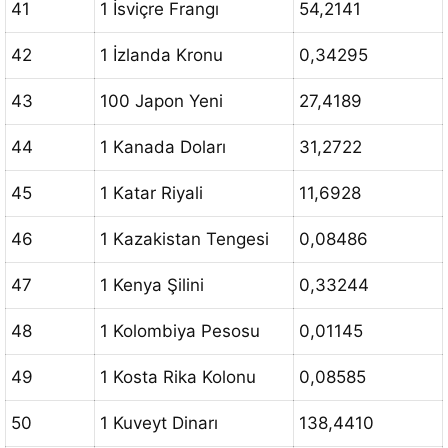
41
1 İsviçre Frangı
54,2141
42
1 İzlanda Kronu
0,34295
43
100 Japon Yeni
27,4189
44
1 Kanada Doları
31,2722
45
1 Katar Riyali
11,6928
46
1 Kazakistan Tengesi
0,08486
47
1 Kenya Şilini
0,33244
48
1 Kolombiya Pesosu
0,01145
49
1 Kosta Rika Kolonu
0,08585
50
1 Kuveyt Dinarı
138,4410