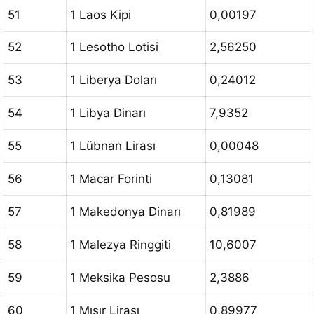
51
1 Laos Kipi
0,00197
52
1 Lesotho Lotisi
2,56250
53
1 Liberya Doları
0,24012
54
1 Libya Dinarı
7,9352
55
1 Lübnan Lirası
0,00048
56
1 Macar Forinti
0,13081
57
1 Makedonya Dinarı
0,81989
58
1 Malezya Ringgiti
10,6007
59
1 Meksika Pesosu
2,3886
60
1 Mısır Lirası
0,89977