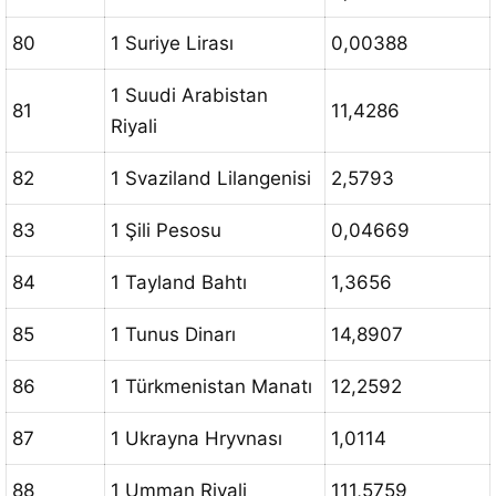
80
1 Suriye Lirası
0,00388
1 Suudi Arabistan
81
11,4286
Riyali
82
1 Svaziland Lilangenisi
2,5793
83
1 Şili Pesosu
0,04669
84
1 Tayland Bahtı
1,3656
85
1 Tunus Dinarı
14,8907
86
1 Türkmenistan Manatı
12,2592
87
1 Ukrayna Hryvnası
1,0114
88
1 Umman Riyali
111,5759