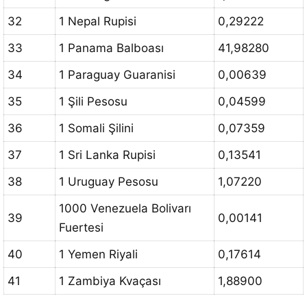
32
1 Nepal Rupisi
0,29222
33
1 Panama Balboası
41,98280
34
1 Paraguay Guaranisi
0,00639
35
1 Şili Pesosu
0,04599
36
1 Somali Şilini
0,07359
37
1 Sri Lanka Rupisi
0,13541
38
1 Uruguay Pesosu
1,07220
1000 Venezuela Bolivarı
39
0,00141
Fuertesi
40
1 Yemen Riyali
0,17614
41
1 Zambiya Kvaçası
1,88900