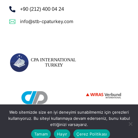
+90 (212) 400 04 24
info@stb-cpaturkey.com
Web sitemizde size en iyi deneyimi sunabilmemiz için çerezleri
kullanıyoruz. Bu siteyi kullanmaya devam ederseniz, bunu kabul
ettiğinizi varsayarız.
© 2026 - STB CPA International Turkey. Tüm Hakları Saklıdır.
Tamam
Hayır
Çerez Politikası