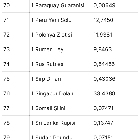
70
1 Paraguay Guaranisi
0,00649
71
1 Peru Yeni Solu
12,7450
72
1 Polonya Zlotisi
11,9381
73
1 Rumen Leyi
9,8463
74
1 Rus Rublesi
0,54456
75
1 Sırp Dinarı
0,43036
76
1 Singapur Doları
33,4380
77
1 Somali Şilini
0,07471
78
1 Sri Lanka Rupisi
0,13747
79
1 Sudan Poundu
0,07151