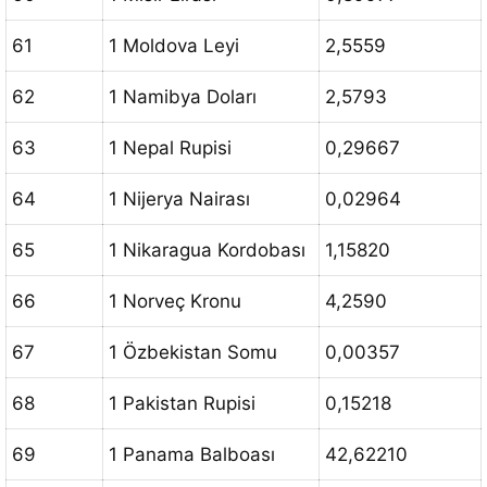
61
1 Moldova Leyi
2,5559
62
1 Namibya Doları
2,5793
63
1 Nepal Rupisi
0,29667
64
1 Nijerya Nairası
0,02964
65
1 Nikaragua Kordobası
1,15820
66
1 Norveç Kronu
4,2590
67
1 Özbekistan Somu
0,00357
68
1 Pakistan Rupisi
0,15218
69
1 Panama Balboası
42,62210