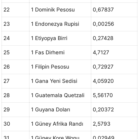
22
1 Dominik Pesosu
0,67837
23
1 Endonezya Rupisi
0,00256
24
1 Etiyopya Birri
0,27428
25
1 Fas Dirhemi
4,7127
26
1 Filipin Pesosu
0,72927
27
1 Gana Yeni Sedisi
4,05920
28
1 Guatemala Quetzali
5,56170
29
1 Guyana Doları
0,20372
30
1 Güney Afrika Randı
2,5793
31
1 Güney Kore Wonu
0,02949