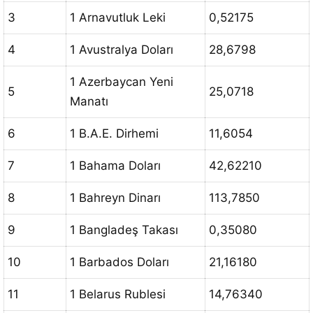
3
1 Arnavutluk Leki
0,52175
4
1 Avustralya Doları
28,6798
1 Azerbaycan Yeni
5
25,0718
Manatı
6
1 B.A.E. Dirhemi
11,6054
7
1 Bahama Doları
42,62210
8
1 Bahreyn Dinarı
113,7850
9
1 Bangladeş Takası
0,35080
10
1 Barbados Doları
21,16180
11
1 Belarus Rublesi
14,76340