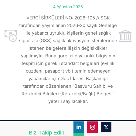
ılı
4 Ağustos 2026
VE
ı
t
VERGİ SİRKÜLERİ NO: 2026-105 // SGK
rde
s
tarafından yayımlanan 2026-20 sayılı Genelge
ile yabancı uyruklu kişilerin genel sağlık
sigortası (GSS) sağlık aktivasyon işlemlerinde
a
istenen belgelere ilişkin değişiklikler
den
s
yapılmıştır. Buna göre, aile yakınlık bilgisinin
tespiti için gerekli standart belgeleri (evlilik
ı
cüzdanı, pasaport vb.) temin edemeyen
r.
yabancılar için Göç İdaresi Başkanlığı
tarafından düzenlenen "Başvuru Sahibi ve
Refakatçi Bilgileri (Refakatçi/Bağlı) Belgesi"
yeterli sayılacaktır.
Bizi Takip Edin