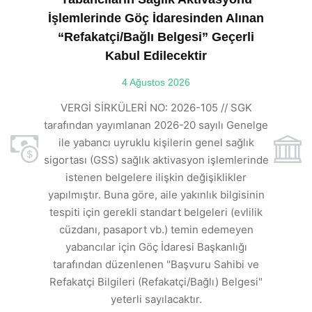
İşlemlerinde Göç İdaresinden Alınan
“Refakatçi/Bağlı Belgesi” Geçerli
Kabul Edilecektir
ılı
4 Ağustos 2026
VE
ı
t
VERGİ SİRKÜLERİ NO: 2026-105 // SGK
rde
s
tarafından yayımlanan 2026-20 sayılı Genelge
ile yabancı uyruklu kişilerin genel sağlık
sigortası (GSS) sağlık aktivasyon işlemlerinde
a
istenen belgelere ilişkin değişiklikler
den
s
yapılmıştır. Buna göre, aile yakınlık bilgisinin
tespiti için gerekli standart belgeleri (evlilik
ı
cüzdanı, pasaport vb.) temin edemeyen
r.
yabancılar için Göç İdaresi Başkanlığı
tarafından düzenlenen "Başvuru Sahibi ve
Refakatçi Bilgileri (Refakatçi/Bağlı) Belgesi"
yeterli sayılacaktır.