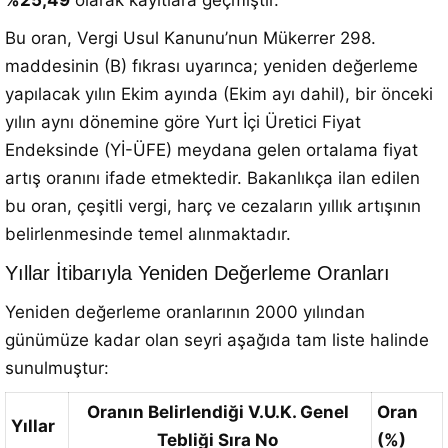
%25,49
olarak kayıtlara geçmiştir
.
Bu oran, Vergi Usul Kanunu’nun Mükerrer 298.
maddesinin (B) fıkrası uyarınca; yeniden değerleme
yapılacak yılın Ekim ayında (Ekim ayı dahil), bir önceki
yılın aynı dönemine göre Yurt İçi Üretici Fiyat
Endeksinde (Yİ-ÜFE) meydana gelen ortalama fiyat
artış oranını ifade etmektedir
.
Bakanlıkça ilan edilen
bu oran, çeşitli vergi, harç ve cezaların yıllık artışının
belirlenmesinde temel alınmaktadır
.
Yıllar İtibarıyla Yeniden Değerleme Oranları
Yeniden değerleme oranlarının 2000 yılından
günümüze kadar olan seyri aşağıda tam liste halinde
sunulmuştur
:
Oranın Belirlendiği V.U.K. Genel
Oran
Yıllar
Tebliği Sıra No
(%)