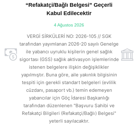
“Refakatçi/Bağlı Belgesi” Geçerli
Kabul Edilecektir
ılı
4 Ağustos 2026
VE
ı
t
VERGİ SİRKÜLERİ NO: 2026-105 // SGK
rde
s
tarafından yayımlanan 2026-20 sayılı Genelge
ile yabancı uyruklu kişilerin genel sağlık
sigortası (GSS) sağlık aktivasyon işlemlerinde
a
istenen belgelere ilişkin değişiklikler
den
s
yapılmıştır. Buna göre, aile yakınlık bilgisinin
tespiti için gerekli standart belgeleri (evlilik
ı
cüzdanı, pasaport vb.) temin edemeyen
r.
yabancılar için Göç İdaresi Başkanlığı
tarafından düzenlenen "Başvuru Sahibi ve
Refakatçi Bilgileri (Refakatçi/Bağlı) Belgesi"
yeterli sayılacaktır.