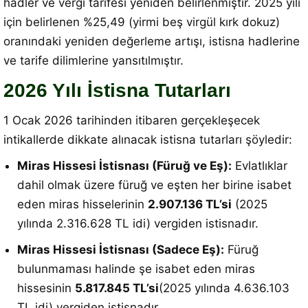
hadler ve vergi tarifesi yeniden belirlenmiştir. 2025 yılı
için belirlenen %25,49 (yirmi beş virgül kırk dokuz)
oranındaki yeniden değerleme artışı, istisna hadlerine
ve tarife dilimlerine yansıtılmıştır.
2026 Yılı İstisna Tutarları
1 Ocak 2026 tarihinden itibaren gerçekleşecek
intikallerde dikkate alınacak istisna tutarları şöyledir:
Miras Hissesi İstisnası (Füruğ ve Eş):
Evlatlıklar
dahil olmak üzere füruğ ve eşten her birine isabet
eden miras hisselerinin
2.907.136 TL’si
(2025
yılında 2.316.628 TL idi) vergiden istisnadır
.
Miras Hissesi İstisnası (Sadece Eş):
Füruğ
bulunmaması halinde şe isabet eden miras
hissesinin
5.817.845 TL’si
(2025 yılında 4.636.103
TL idi) vergiden istisnadır
.