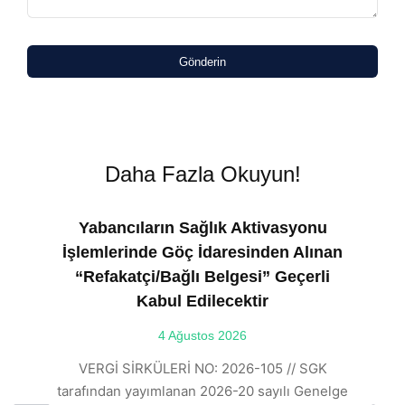
Gönderin
Daha Fazla Okuyun!
Yabancıların Sağlık Aktivasyonu
İşlemlerinde Göç İdaresinden Alınan
“Refakatçi/Bağlı Belgesi” Geçerli
Kabul Edilecektir
ılı
4 Ağustos 2026
VE
ı
t
VERGİ SİRKÜLERİ NO: 2026-105 // SGK
rde
s
tarafından yayımlanan 2026-20 sayılı Genelge