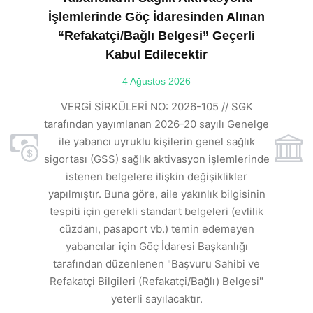
İşlemlerinde Göç İdaresinden Alınan
“Refakatçi/Bağlı Belgesi” Geçerli
Kabul Edilecektir
ılı
4 Ağustos 2026
VE
ı
t
VERGİ SİRKÜLERİ NO: 2026-105 // SGK
rde
s
tarafından yayımlanan 2026-20 sayılı Genelge
ile yabancı uyruklu kişilerin genel sağlık
sigortası (GSS) sağlık aktivasyon işlemlerinde
a
istenen belgelere ilişkin değişiklikler
den
s
yapılmıştır. Buna göre, aile yakınlık bilgisinin
tespiti için gerekli standart belgeleri (evlilik
ı
cüzdanı, pasaport vb.) temin edemeyen
r.
yabancılar için Göç İdaresi Başkanlığı
tarafından düzenlenen "Başvuru Sahibi ve
Refakatçi Bilgileri (Refakatçi/Bağlı) Belgesi"
yeterli sayılacaktır.