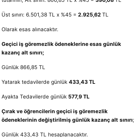
tutarının; Alt sınırı: 866,85 TL x %45 =
390,08
TL
Üst sınırı: 6.501,38 TL x %45 =
2.925,62
TL
Olarak esas alınacaktır.
Geçici iş göremezlik ödeneklerine esas günlük
kazanç alt sınırı;
Günlük 866,85 TL
Yatarak tedavilerde günlük
433,43 TL
Ayakta Tedavilerde günlük
577,9 TL
Çırak ve öğrencilerin geçici iş göremezlik
ödeneklerinin değiştirilmiş günlük kazanç alt
sınırı
;
Günlük 433,43 TL hesaplanacaktır.