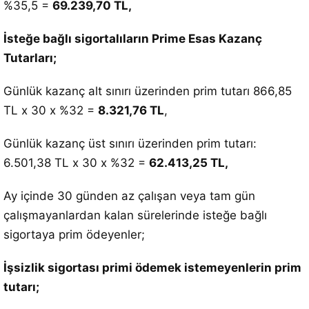
%35,5 =
69.239,70 TL,
İsteğe bağlı sigortalıların Prime Esas Kazanç
Tutarları;
Günlük kazanç alt sınırı üzerinden prim tutarı 866,85
TL x 30 x %32 =
8.321,76 TL
,
Günlük kazanç üst sınırı üzerinden prim tutarı:
6.501,38 TL x 30 x %32 =
62.413,25 TL,
Ay içinde 30 günden az çalışan veya tam gün
çalışmayanlardan kalan sürelerinde isteğe bağlı
sigortaya prim ödeyenler;
İşsizlik sigortası primi ödemek istemeyenlerin prim
tutarı;