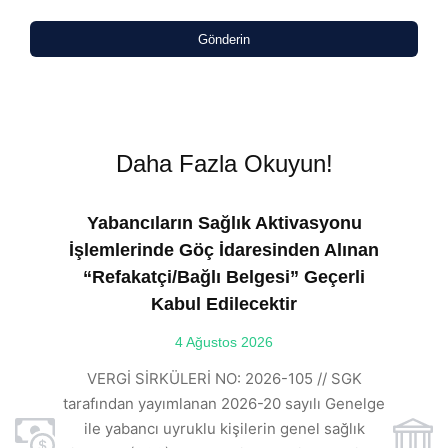
Gönderin
Daha Fazla Okuyun!
Yabancıların Sağlık Aktivasyonu
İşlemlerinde Göç İdaresinden Alınan
“Refakatçi/Bağlı Belgesi” Geçerli
Kabul Edilecektir
ılı
4 Ağustos 2026
VE
ı
t
VERGİ SİRKÜLERİ NO: 2026-105 // SGK
rde
s
tarafından yayımlanan 2026-20 sayılı Genelge
ile yabancı uyruklu kişilerin genel sağlık