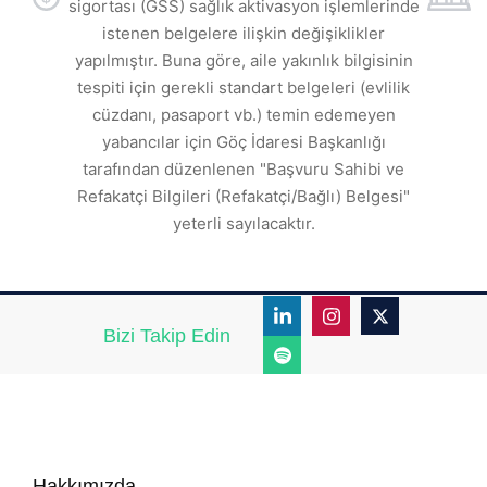
sigortası (GSS) sağlık aktivasyon işlemlerinde
a
istenen belgelere ilişkin değişiklikler
den
s
yapılmıştır. Buna göre, aile yakınlık bilgisinin
tespiti için gerekli standart belgeleri (evlilik
ı
cüzdanı, pasaport vb.) temin edemeyen
r.
yabancılar için Göç İdaresi Başkanlığı
tarafından düzenlenen "Başvuru Sahibi ve
Refakatçi Bilgileri (Refakatçi/Bağlı) Belgesi"
yeterli sayılacaktır.
Bizi Takip Edin
Hakkımızda