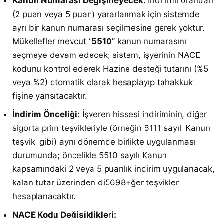
Kanun Numarası Değişmeyecek:
İndirimli orandan
(2 puan veya 5 puan) yararlanmak için sistemde
ayrı bir kanun numarası seçilmesine gerek yoktur.
Mükellefler mevcut “
5510
” kanun numarasını
seçmeye devam edecek; sistem, işyerinin NACE
kodunu kontrol ederek Hazine desteği tutarını (%5
veya %2) otomatik olarak hesaplayıp tahakkuk
fişine yansıtacaktır.
İndirim Önceliği:
İşveren hissesi indiriminin, diğer
sigorta prim teşvikleriyle (örneğin 6111 sayılı Kanun
teşviki gibi) aynı dönemde birlikte uygulanması
durumunda; öncelikle 5510 sayılı Kanun
kapsamındaki 2 veya 5 puanlık indirim uygulanacak,
kalan tutar üzerinden di5698+ğer teşvikler
hesaplanacaktır.
NACE Kodu Değişiklikleri: