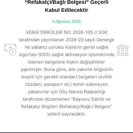
“Refakatçi/Bağlı Belgesi” Geçerli
Kabul Edilecektir
ılı
4 Ağustos 2026
VE
ı
t
VERGİ SİRKÜLERİ NO: 2026-105 // SGK
rde
s
tarafından yayımlanan 2026-20 sayılı Genelge
ile yabancı uyruklu kişilerin genel sağlık
sigortası (GSS) sağlık aktivasyon işlemlerinde
a
istenen belgelere ilişkin değişiklikler
den
s
yapılmıştır. Buna göre, aile yakınlık bilgisinin
tespiti için gerekli standart belgeleri (evlilik
ı
cüzdanı, pasaport vb.) temin edemeyen
r.
yabancılar için Göç İdaresi Başkanlığı
tarafından düzenlenen "Başvuru Sahibi ve
Refakatçi Bilgileri (Refakatçi/Bağlı) Belgesi"
yeterli sayılacaktır.