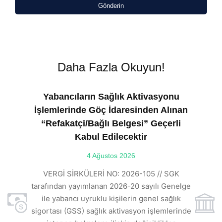
Gönderin
Daha Fazla Okuyun!
Yabancıların Sağlık Aktivasyonu
İşlemlerinde Göç İdaresinden Alınan
“Refakatçi/Bağlı Belgesi” Geçerli
Kabul Edilecektir
ılı
4 Ağustos 2026
VE
ı
t
VERGİ SİRKÜLERİ NO: 2026-105 // SGK
rde
s
tarafından yayımlanan 2026-20 sayılı Genelge
ile yabancı uyruklu kişilerin genel sağlık
sigortası (GSS) sağlık aktivasyon işlemlerinde
a