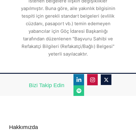
istenen belgelere ilişkin değişiklikler
den
s
yapılmıştır. Buna göre, aile yakınlık bilgisinin
tespiti için gerekli standart belgeleri (evlilik
ı
cüzdanı, pasaport vb.) temin edemeyen
r.
yabancılar için Göç İdaresi Başkanlığı
tarafından düzenlenen "Başvuru Sahibi ve
Refakatçi Bilgileri (Refakatçi/Bağlı) Belgesi"
yeterli sayılacaktır.
Bizi Takip Edin
Hakkımızda