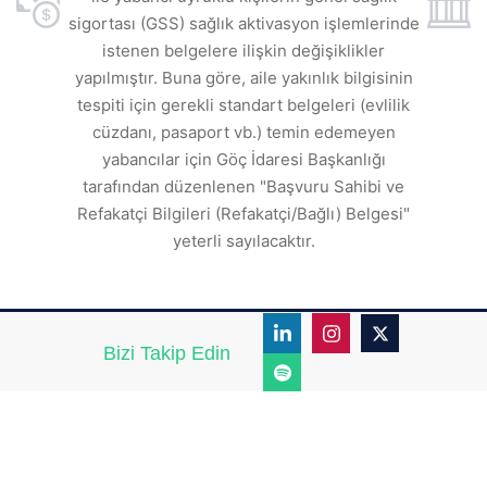
sigortası (GSS) sağlık aktivasyon işlemlerinde
a
istenen belgelere ilişkin değişiklikler
den
s
yapılmıştır. Buna göre, aile yakınlık bilgisinin
tespiti için gerekli standart belgeleri (evlilik
ı
cüzdanı, pasaport vb.) temin edemeyen
r.
yabancılar için Göç İdaresi Başkanlığı
tarafından düzenlenen "Başvuru Sahibi ve
Refakatçi Bilgileri (Refakatçi/Bağlı) Belgesi"
yeterli sayılacaktır.
Bizi Takip Edin