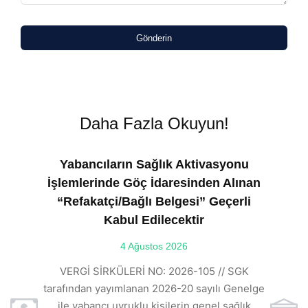
Gönderin
Daha Fazla Okuyun!
Yabancıların Sağlık Aktivasyonu
İşlemlerinde Göç İdaresinden Alınan
“Refakatçi/Bağlı Belgesi” Geçerli
Kabul Edilecektir
ılı
4 Ağustos 2026
VE
ı
t
VERGİ SİRKÜLERİ NO: 2026-105 // SGK
rde
s
tarafından yayımlanan 2026-20 sayılı Genelge
ile yabancı uyruklu kişilerin genel sağlık