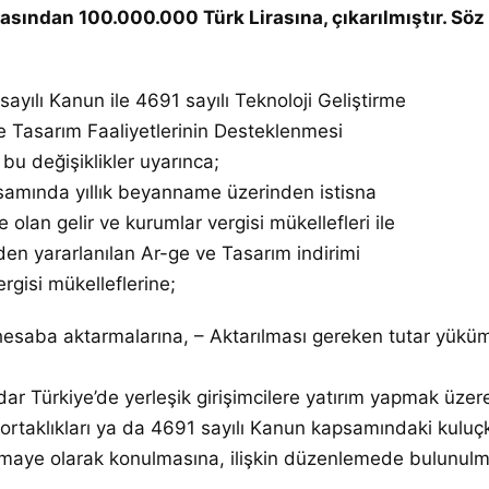
rasından 100.000.000 Türk Lirasına, çıkarılmıştır. 
yılı Kanun ile 4691 sayılı Teknoloji Geliştirme
Ve Tasarım Faaliyetlerinin Desteklenmesi
bu değişiklikler uyarınca;
psamında yıllık beyanname üzerinden istisna
 olan gelir ve kurumlar vergisi mükellefleri ile
en yararlanılan Ar-ge ve Tasarım indirimi
rgisi mükelleflerine;
ir hesaba aktarmalarına, – Aktarılması gereken tutar yükü
dar Türkiye’de yerleşik girişimcilere yatırım yapmak üze
m ortaklıkları ya da 4691 sayılı Kanun kapsamındaki kuluç
rmaye olarak konulmasına, ilişkin düzenlemede bulunulmuş