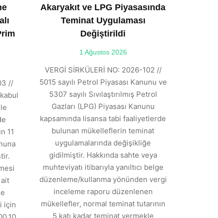
ne
Akaryakıt ve LPG Piyasasında
alı
Teminat Uygulaması
Prim
Değiştirildi
1 Ağustos 2026
VERGİ SİRKÜLERİ NO: 2026-102 //
5015 sayılı Petrol Piyasası Kanunu ve
3 //
5307 sayılı Sıvılaştırılmış Petrol
kabul
Gazları (LPG) Piyasası Kanunu
ile
kapsamında lisansa tabi faaliyetlerde
de
bulunan mükelleflerin teminat
n 11
uygulamalarında değişikliğe
anuna
gidilmiştir. Hakkında sahte veya
ir.
muhteviyatı itibarıyla yanıltıcı belge
tmesi
düzenleme/kullanma yönünden vergi
ait
inceleme raporu düzenlenen
de
mükellefler, normal teminat tutarının
 için
5 katı kadar teminat vermekle
00,10