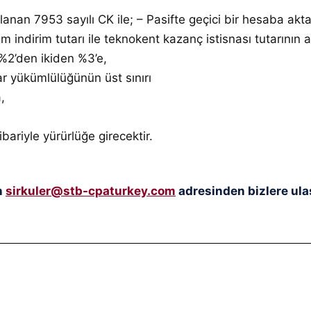
anan 7953 sayılı CK ile; – Pasifte geçici bir hesaba ak
 indirim tutarı ile teknokent kazanç istisnası tutarının 
 %2’den ikiden %3’e,
ar yükümlülüğünün üst sınırı
,
ariyle yürürlüğe girecektir.
n
sirkuler@stb-cpaturkey.com
adresinden bizlere ulaş