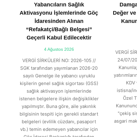
Yabancıların Sağlık
Damga
Aktivasyonu İşlemlerinde Göç
Değer ve
İdaresinden Alınan
Kanun
“Refakatçi/Bağlı Belgesi”
Geçerli Kabul Edilecektir
4 Ağustos 2026
VERGİ SİR
24/07/202
VERGİ SİRKÜLERİ NO: 2026-105 //
Kanunla;
SGK tarafından yayımlanan 2026-20
yatırımlar
sayılı Genelge ile yabancı uyruklu
KDV 
kişilerin genel sağlık sigortası (GSS)
istisna/in
sağlık aktivasyon işlemlerinde
Özel T
istenen belgelere ilişkin değişiklikler
Kanununda
yapılmıştır. Buna göre, aile yakınlık
"çekiş si
bilgisinin tespiti için gerekli standart
asgari mak
belgeleri (evlilik cüzdanı, pasaport
vb.) temin edemeyen yabancılar için
Göç İdaresi Başkanlığı tarafından