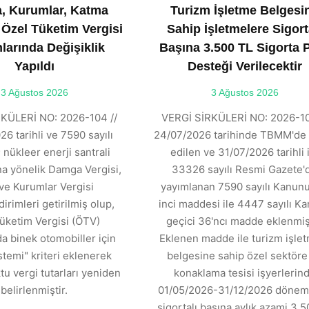
, Kurumlar, Katma
Turizm İşletme Belgesi
 Özel Tüketim Vergisi
Sahip İşletmelere Sigort
larında Değişiklik
Başına 3.500 TL Sigorta 
Yapıldı
Desteği Verilecektir
3 Ağustos 2026
3 Ağustos 2026
KÜLERİ NO: 2026-104 //
VERGİ SİRKÜLERİ NO: 2026-10
6 tarihli ve 7590 sayılı
24/07/2026 tarihinde TBMM'de 
 nükleer enerji santrali
edilen ve 31/07/2026 tarihli 
ına yönelik Damga Vergisi,
33326 sayılı Resmi Gazete'
ve Kurumlar Vergisi
yayımlanan 7590 sayılı Kanunu
dirimleri getirilmiş olup,
inci maddesi ile 4447 sayılı K
üketim Vergisi (ÖTV)
geçici 36'ncı madde eklenmişt
 binek otomobiller için
Eklenen madde ile turizm işle
stemi" kriteri eklenerek
belgesine sahip özel sektöre 
tu vergi tutarları yeniden
konaklama tesisi işyerlerin
belirlenmiştir.
01/05/2026-31/12/2026 dönemi
sigortalı başına aylık azami 3.5