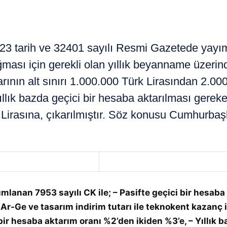
tarih ve 32401 sayılı Resmi Gazetede yayımla
ası için gerekli olan yıllık beyanname üzerin
tarının alt sınırı 1.000.000 Türk Lirasından 2.000
llık bazda geçici bir hesaba aktarılması gereke
irasına, çıkarılmıştır. Söz konusu Cumhurbaşka
ımlanan 7953 sayılı CK ile; – Pasifte geçici bir hes
Ar-Ge ve tasarım indirim tutarı ile teknokent kazanç is
bir hesaba aktarım oranı %2’den ikiden %3’e, – Yıllık 