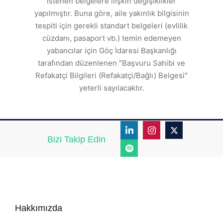
istenen belgelere ilişkin değişiklikler
den
s
yapılmıştır. Buna göre, aile yakınlık bilgisinin
tespiti için gerekli standart belgeleri (evlilik
ı
cüzdanı, pasaport vb.) temin edemeyen
r.
yabancılar için Göç İdaresi Başkanlığı
tarafından düzenlenen "Başvuru Sahibi ve
Refakatçi Bilgileri (Refakatçi/Bağlı) Belgesi"
yeterli sayılacaktır.
Bizi Takip Edin
Hakkımızda