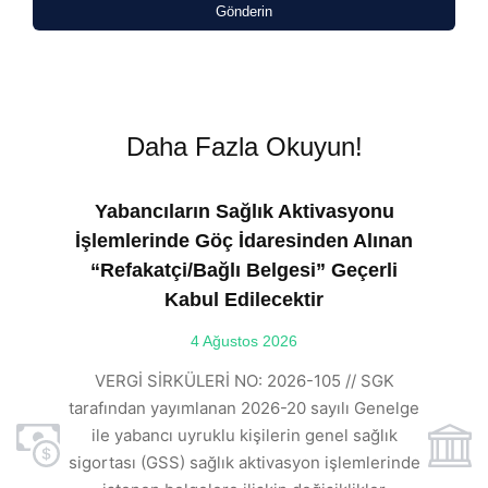
Gönderin
Daha Fazla Okuyun!
Yabancıların Sağlık Aktivasyonu
İşlemlerinde Göç İdaresinden Alınan
“Refakatçi/Bağlı Belgesi” Geçerli
Kabul Edilecektir
ılı
4 Ağustos 2026
VE
ı
t
VERGİ SİRKÜLERİ NO: 2026-105 // SGK
rde
s
tarafından yayımlanan 2026-20 sayılı Genelge
ile yabancı uyruklu kişilerin genel sağlık
sigortası (GSS) sağlık aktivasyon işlemlerinde
a