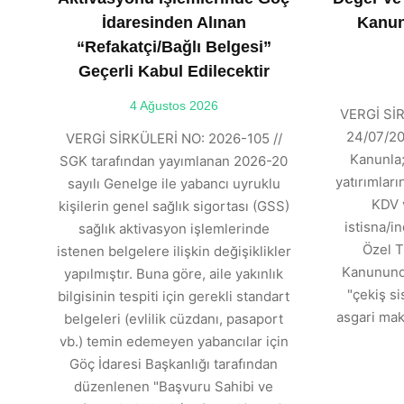
İdaresinden Alınan
Kanun
“Refakatçi/Bağlı Belgesi”
Geçerli Kabul Edilecektir
4 Ağustos 2026
VERGİ SİR
24/07/202
VERGİ SİRKÜLERİ NO: 2026-105 //
Kanunla;
SGK tarafından yayımlanan 2026-20
yatırımlar
sayılı Genelge ile yabancı uyruklu
KDV 
kişilerin genel sağlık sigortası (GSS)
istisna/in
sağlık aktivasyon işlemlerinde
Özel T
istenen belgelere ilişkin değişiklikler
Kanununda
yapılmıştır. Buna göre, aile yakınlık
"çekiş si
bilgisinin tespiti için gerekli standart
asgari mak
belgeleri (evlilik cüzdanı, pasaport
vb.) temin edemeyen yabancılar için
Göç İdaresi Başkanlığı tarafından
düzenlenen "Başvuru Sahibi ve