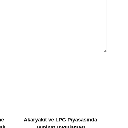
ne
Akaryakıt ve LPG Piyasasında
alı
Teminat Uygulaması