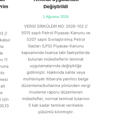
Prim
Değiştirildi
1 Ağustos 2026
VERGİ SİRKÜLERİ NO: 2026-102 //
5015 sayılı Petrol Piyasası Kanunu ve
3 //
5307 sayılı Sıvılaştırılmış Petrol
kabul
Gazları (LPG) Piyasası Kanunu
ile
kapsamında lisansa tabi faaliyetlerde
de
bulunan mükelleflerin teminat
n 11
uygulamalarında değişikliğe
anuna
gidilmiştir. Hakkında sahte veya
ir.
muhteviyatı itibarıyla yanıltıcı belge
tmesi
düzenleme/kullanma yönünden vergi
ait
inceleme raporu düzenlenen
de
mükellefler, normal teminat tutarının
 için
5 katı kadar teminat vermekle
00,10
yükümlü kılınmıştır.