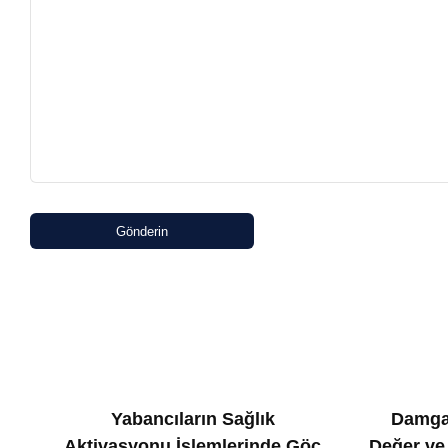
Gönderin
Yabancıların Sağlık
Damga
Aktivasyonu İşlemlerinde Göç
Değer ve