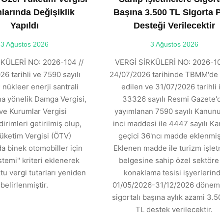
larında Değişiklik
Başına 3.500 TL Sigorta 
Yapıldı
Desteği Verilecektir
3 Ağustos 2026
3 Ağustos 2026
KÜLERİ NO: 2026-104 //
VERGİ SİRKÜLERİ NO: 2026-10
6 tarihli ve 7590 sayılı
24/07/2026 tarihinde TBMM'de 
 nükleer enerji santrali
edilen ve 31/07/2026 tarihli 
ına yönelik Damga Vergisi,
33326 sayılı Resmi Gazete'
ve Kurumlar Vergisi
yayımlanan 7590 sayılı Kanunu
dirimleri getirilmiş olup,
inci maddesi ile 4447 sayılı K
üketim Vergisi (ÖTV)
geçici 36'ncı madde eklenmişt
 binek otomobiller için
Eklenen madde ile turizm işle
stemi" kriteri eklenerek
belgesine sahip özel sektöre 
tu vergi tutarları yeniden
konaklama tesisi işyerlerin
belirlenmiştir.
01/05/2026-31/12/2026 dönemi
sigortalı başına aylık azami 3.5
TL destek verilecektir.