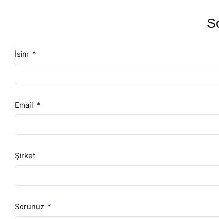
So
İsim
Email
Şirket
Sorunuz