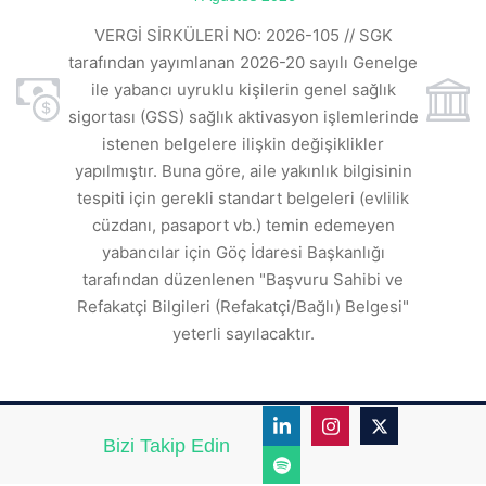
VE
ı
t
VERGİ SİRKÜLERİ NO: 2026-105 // SGK
rde
s
tarafından yayımlanan 2026-20 sayılı Genelge
ile yabancı uyruklu kişilerin genel sağlık
sigortası (GSS) sağlık aktivasyon işlemlerinde
a
istenen belgelere ilişkin değişiklikler
den
s
yapılmıştır. Buna göre, aile yakınlık bilgisinin
tespiti için gerekli standart belgeleri (evlilik
ı
cüzdanı, pasaport vb.) temin edemeyen
r.
yabancılar için Göç İdaresi Başkanlığı
tarafından düzenlenen "Başvuru Sahibi ve
Refakatçi Bilgileri (Refakatçi/Bağlı) Belgesi"
yeterli sayılacaktır.
Bizi Takip Edin