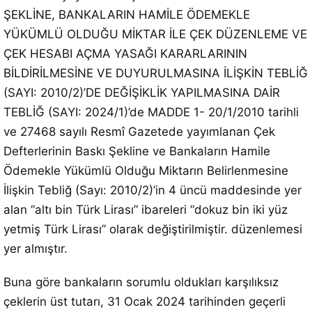
ŞEKLİNE, BANKALARIN HAMİLE ÖDEMEKLE
YÜKÜMLÜ OLDUĞU MİKTAR İLE ÇEK DÜZENLEME VE
ÇEK HESABI AÇMA YASAĞI KARARLARININ
BİLDİRİLMESİNE VE DUYURULMASINA İLİŞKİN TEBLİĞ
(SAYI: 2010/2)’DE DEĞİŞİKLİK YAPILMASINA DAİR
TEBLİĞ (SAYI: 2024/1)’de MADDE 1- 20/1/2010 tarihli
ve 27468 sayılı Resmî Gazetede yayımlanan Çek
Defterlerinin Baskı Şekline ve Bankaların Hamile
Ödemekle Yükümlü Olduğu Miktarın Belirlenmesine
İlişkin Tebliğ (Sayı: 2010/2)’in 4 üncü maddesinde yer
alan “altı bin Türk Lirası” ibareleri “dokuz bin iki yüz
yetmiş Türk Lirası” olarak değiştirilmiştir. düzenlemesi
yer almıştır.
Buna göre bankaların sorumlu oldukları karşılıksız
çeklerin üst tutarı, 31 Ocak 2024 tarihinden geçerli