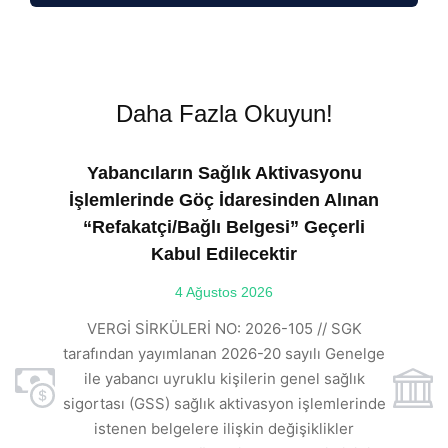
Daha Fazla Okuyun!
Yabancıların Sağlık Aktivasyonu
İşlemlerinde Göç İdaresinden Alınan
“Refakatçi/Bağlı Belgesi” Geçerli
Kabul Edilecektir
ılı
4 Ağustos 2026
VE
ı
t
VERGİ SİRKÜLERİ NO: 2026-105 // SGK
rde
s
tarafından yayımlanan 2026-20 sayılı Genelge
ile yabancı uyruklu kişilerin genel sağlık
sigortası (GSS) sağlık aktivasyon işlemlerinde
a
istenen belgelere ilişkin değişiklikler