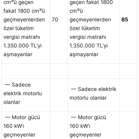
cm³’ü geçen
geçen fakat 1800
fakat 1800 cm³’ü
cm³’ü
geçmeyenlerden
70
geçmeyenlerden
85
özel tüketim
özel tüketim
vergisi matrahı
vergisi matrahı
1.350.000 TL’yi
1.350.000 TL’yi
aşmayanlar
aşmayanlar
— Sadece
— Sadece elektrik
elektrik motorlu
motorlu olanlar
olanlar
— Motor gücü
— Motor gücü
160 kW’ı
160 kW’ı
geçmeyenler
geçmeyenler