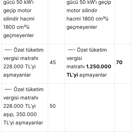
gücü 50 kW’ı
gücü 50 kW’ı geçip
geçip motor
motor silindir
silindir hacmi
hacmi 1800 cm³’ü
1800 cm³’ü
geçmeyenler
geçmeyenler
—- Özel tüketim
—- Özel tüketim
vergisi matrahı
vergisi
45
70
228.000 TL’yi
matrahı
1.250.000
aşmayanlar
TL’yi
aşmayanlar
—- Özel tüketim
vergisi matrahı
228.000 TL’yi
50
aşıp, 350.000
TL’yi aşmayanlar