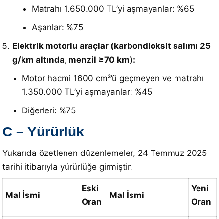
Matrahı 1.650.000 TL’yi aşmayanlar: %65
Aşanlar: %75
Elektrik motorlu araçlar (karbondioksit salımı 25
g/km altında, menzil ≥70 km):
Motor hacmi 1600 cm³’ü geçmeyen ve matrahı
1.350.000 TL’yi aşmayanlar: %45
Diğerleri: %75
C – Yürürlük
Yukarıda özetlenen düzenlemeler, 24 Temmuz 2025
tarihi itibarıyla yürürlüğe girmiştir.
Eski
Yeni
Mal İsmi
Mal İsmi
Oran
Oran