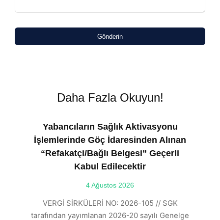
Gönderin
Daha Fazla Okuyun!
Yabancıların Sağlık Aktivasyonu
İşlemlerinde Göç İdaresinden Alınan
“Refakatçi/Bağlı Belgesi” Geçerli
Kabul Edilecektir
ılı
4 Ağustos 2026
VE
ı
t
VERGİ SİRKÜLERİ NO: 2026-105 // SGK
rde
s
tarafından yayımlanan 2026-20 sayılı Genelge