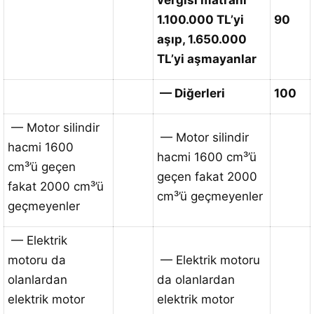
vergisi matrahı
1.100.000 TL’yi
90
aşıp, 1.650.000
TL’yi aşmayanlar
— Diğerleri
100
— Motor silindir
— Motor silindir
hacmi 1600
hacmi 1600 cm³’ü
cm³’ü geçen
geçen fakat 2000
fakat 2000 cm³’ü
cm³’ü geçmeyenler
geçmeyenler
— Elektrik
motoru da
— Elektrik motoru
olanlardan
da olanlardan
elektrik motor
elektrik motor