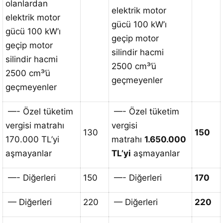
olanlardan
elektrik motor
elektrik motor
gücü 100 kW’ı
gücü 100 kW’ı
geçip motor
geçip motor
silindir hacmi
silindir hacmi
2500 cm³’ü
2500 cm³’ü
geçmeyenler
geçmeyenler
—- Özel tüketim
—- Özel tüketim
vergisi matrahı
vergisi
130
150
170.000 TL’yi
matrahı
1.650.000
aşmayanlar
TL’yi
aşmayanlar
—- Diğerleri
150
—- Diğerleri
170
— Diğerleri
220
— Diğerleri
220