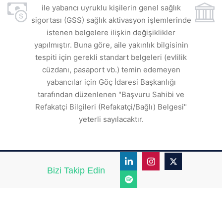
ile yabancı uyruklu kişilerin genel sağlık
sigortası (GSS) sağlık aktivasyon işlemlerinde
a
istenen belgelere ilişkin değişiklikler
den
s
yapılmıştır. Buna göre, aile yakınlık bilgisinin
tespiti için gerekli standart belgeleri (evlilik
ı
cüzdanı, pasaport vb.) temin edemeyen
r.
yabancılar için Göç İdaresi Başkanlığı
tarafından düzenlenen "Başvuru Sahibi ve
Refakatçi Bilgileri (Refakatçi/Bağlı) Belgesi"
yeterli sayılacaktır.
Bizi Takip Edin