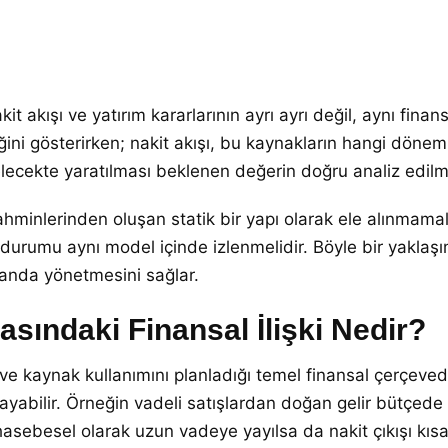
it akışı ve yatırım kararlarının ayrı ayrı değil, aynı fina
ini gösterirken; nakit akışı, bu kaynakların hangi döneml
ecekte yaratılması beklenen değerin doğru analiz edilmes
ahminlerinden oluşan statik bir yapı olarak ele alınmamal
e durumu aynı model içinde izlenmelidir. Böyle bir yaklaşım
 anda yönetmesini sağlar.
asındaki Finansal İlişki Nedir?
yet ve kaynak kullanımını planladığı temel finansal çerçev
bilir. Örneğin vadeli satışlardan doğan gelir bütçede yer 
hasebesel olarak uzun vadeye yayılsa da nakit çıkışı kısa