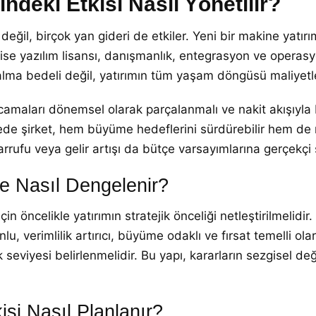
ndeki Etkisi Nasıl Yönetilir?
i değil, birçok yan gideri de etkiler. Yeni bir makine yatır
 ise yazılım lisansı, danışmanlık, entegrasyon ve operasy
 alma bedeli değil, yatırımın tüm yaşam döngüsü maliyetle
camaları dönemsel olarak parçalanmalı ve nakit akışıyla b
yede şirket, hem büyüme hedeflerini sürdürebilir hem de 
sarrufu veya gelir artışı da bütçe varsayımlarına gerçekçi 
le Nasıl Dengelenir?
n öncelikle yatırımın stratejik önceliği netleştirilmelidir
lu, verimlilik artırıcı, büyüme odaklı ve fırsat temelli olar
eviyesi belirlenmelidir. Bu yapı, kararların sezgisel değil
isi Nasıl Planlanır?