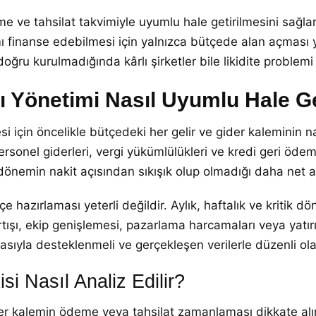
 ve tahsilat takvimiyle uyumlu hale getirilmesini sağlar. 
mı finanse edebilmesi için yalnızca bütçede alan açması 
doğru kurulmadığında kârlı şirketler bile likidite problemi
ı Yönetimi Nasıl Uyumlu Hale Get
i için öncelikle bütçedeki her gelir ve gider kaleminin naki
personel giderleri, vergi yükümlülükleri ve kredi geri öd
dönemin nakit açısından sıkışık olup olmadığı daha net an
e hazırlaması yeterli değildir. Aylık, haftalık ve kritik 
ışı, ekip genişlemesi, pazarlama harcamaları veya yatırım
sıyla desteklenmeli ve gerçekleşen verilerle düzenli olar
si Nasıl Analiz Edilir?
 her kalemin ödeme veya tahsilat zamanlaması dikkate alınm