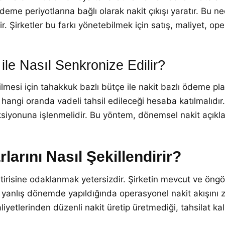
deme periyotlarına bağlı olarak nakit çıkışı yaratır. Bu ne
lir. Şirketler bu farkı yönetebilmek için satış, maliyet, o
 ile Nasıl Senkronize Edilir?
lmesi için tahakkuk bazlı bütçe ile nakit bazlı ödeme planı
 hangi oranda vadeli tahsil edileceği hesaba katılmalıdır.
eksiyonuna işlenmelidir. Bu yöntem, dönemsel nakit açık
rlarını Nasıl Şekillendirir?
getirisine odaklanmak yetersizdir. Şirketin mevcut ve öngö
yanlış dönemde yapıldığında operasyonel nakit akışını zorl
liyetlerinden düzenli nakit üretip üretmediği, tahsilat ka