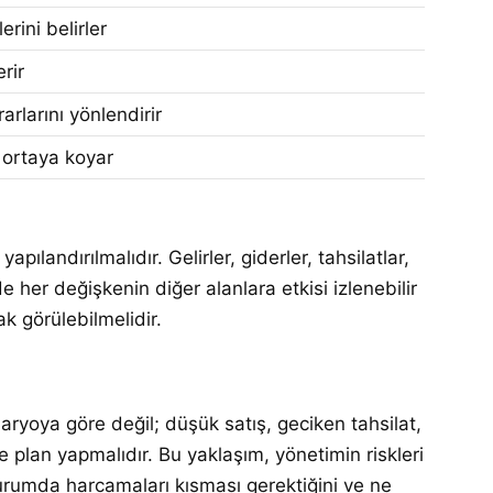
rini belirler
rir
arlarını yönlendirir
ı ortaya koyar
ılandırılmalıdır. Gelirler, giderler, tahsilatlar,
 her değişkenin diğer alanlara etkisi izlenebilir
k görülebilmelidir.
aryoya göre değil; düşük satış, geciken tahsilat,
e plan yapmalıdır. Bu yaklaşım, yönetimin riskleri
urumda harcamaları kısması gerektiğini ve ne