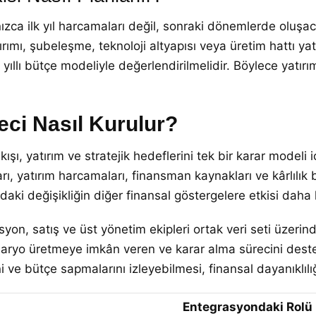
alnızca ilk yıl harcamaları değil, sonraki dönemlerde ol
ırımı, şubeleşme, teknoloji altyapısı veya üretim hattı ya
yıllı bütçe modeliyle değerlendirilmelidir. Böylece yatırımı
eci Nasıl Kurulur?
ışı, yatırım ve stratejik hedeflerini tek bir karar modeli
rı, yatırım harcamaları, finansman kaynakları ve kârlılık b
aki değişikliğin diğer finansal göstergelere etkisi daha hı
yon, satış ve üst yönetim ekipleri ortak veri seti üzerind
aryo üretmeye imkân veren ve karar alma sürecini destekle
ve bütçe sapmalarını izleyebilmesi, finansal dayanıklılığı
Entegrasyondaki Rolü