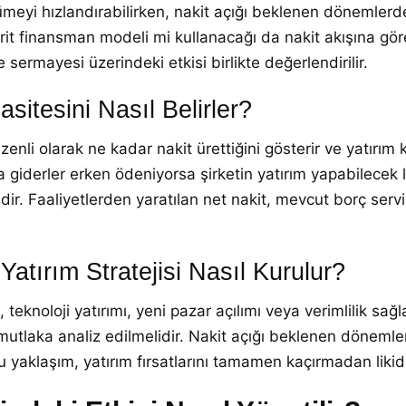
meyi hızlandırabilirken, nakit açığı beklenen dönemlerde 
rit finansman modeli mi kullanacağı da nakit akışına göre 
e sermayesi üzerindeki etkisi birlikte değerlendirilir.
sitesini Nasıl Belirler?
enli olarak ne kadar nakit ürettiğini gösterir ve yatırım k
giderler erken ödeniyorsa şirketin yatırım yapabilecek liki
ir. Faaliyetlerden yaratılan net nakit, mevcut borç servi
atırım Stratejisi Nasıl Kurulur?
 teknoloji yatırımı, yeni pazar açılımı veya verimlilik sa
tlaka analiz edilmelidir. Nakit açığı beklenen dönemlerde
u yaklaşım, yatırım fırsatlarını tamamen kaçırmadan likidi