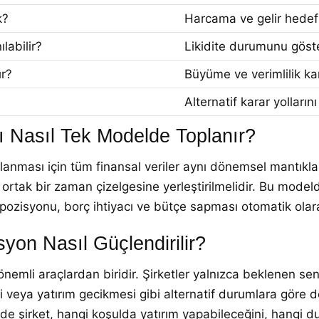
k?
Harcama ve gelir hedefle
labilir?
Likidite durumunu göste
ır?
Büyüme ve verimlilik kar
Alternatif karar yolların
rı Nasıl Tek Modelde Toplanır?
anması için tüm finansal veriler aynı dönemsel mantıkla yap
rtak bir zaman çizelgesine yerleştirilmelidir. Bu modelde
t pozisyonu, borç ihtiyacı ve bütçe sapması otomatik olara
syon Nasıl Güçlendirilir?
nemli araçlardan biridir. Şirketler yalnızca beklenen sen
i veya yatırım gecikmesi gibi alternatif durumlara göre d
de şirket, hangi koşulda yatırım yapabileceğini, hangi d