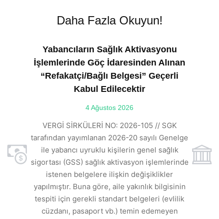
Daha Fazla Okuyun!
Yabancıların Sağlık Aktivasyonu
İşlemlerinde Göç İdaresinden Alınan
“Refakatçi/Bağlı Belgesi” Geçerli
Kabul Edilecektir
ılı
4 Ağustos 2026
VE
ı
t
VERGİ SİRKÜLERİ NO: 2026-105 // SGK
rde
s
tarafından yayımlanan 2026-20 sayılı Genelge
ile yabancı uyruklu kişilerin genel sağlık
sigortası (GSS) sağlık aktivasyon işlemlerinde
a
istenen belgelere ilişkin değişiklikler
den
s
yapılmıştır. Buna göre, aile yakınlık bilgisinin
tespiti için gerekli standart belgeleri (evlilik
ı
cüzdanı, pasaport vb.) temin edemeyen