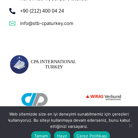
+90 (212) 400 04 24
info@stb-cpaturkey.com
Web sitemizde size en iyi deneyimi sunabilmemiz için çerezleri
kullanıyoruz. Bu siteyi kullanmaya devam ederseniz, bunu kabul
ettiğinizi varsayarız.
© 2026 - STB CPA International Turkey. Tüm Hakları Saklıdır.
Tamam
Hayır
Çerez Politikası