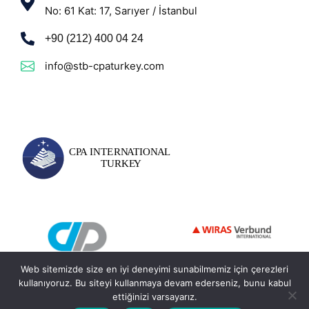
No: 61 Kat: 17, Sarıyer / İstanbul
+90 (212) 400 04 24
info@stb-cpaturkey.com
Web sitemizde size en iyi deneyimi sunabilmemiz için çerezleri
kullanıyoruz. Bu siteyi kullanmaya devam ederseniz, bunu kabul
ettiğinizi varsayarız.