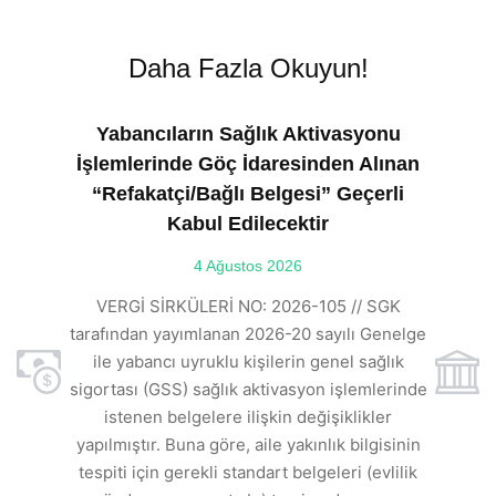
Daha Fazla Okuyun!
Yabancıların Sağlık Aktivasyonu
İşlemlerinde Göç İdaresinden Alınan
“Refakatçi/Bağlı Belgesi” Geçerli
Kabul Edilecektir
ılı
4 Ağustos 2026
VE
ı
t
VERGİ SİRKÜLERİ NO: 2026-105 // SGK
rde
s
tarafından yayımlanan 2026-20 sayılı Genelge
ile yabancı uyruklu kişilerin genel sağlık
sigortası (GSS) sağlık aktivasyon işlemlerinde
a
istenen belgelere ilişkin değişiklikler
den
s
yapılmıştır. Buna göre, aile yakınlık bilgisinin
tespiti için gerekli standart belgeleri (evlilik
ı