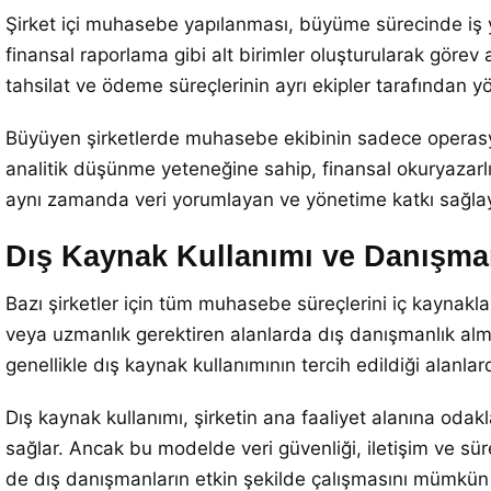
Şirket içi muhasebe yapılanması, büyüme sürecinde iş 
finansal raporlama gibi alt birimler oluşturularak görev a
tahsilat ve ödeme süreçlerinin ayrı ekipler tarafından yön
Büyüyen şirketlerde muhasebe ekibinin sadece operasyone
analitik düşünme yeteneğine sahip, finansal okuryazarlı
aynı zamanda veri yorumlayan ve yönetime katkı sağlayan
Dış Kaynak Kullanımı ve Danışman
Bazı şirketler için tüm muhasebe süreçlerini iç kaynakla
veya uzmanlık gerektiren alanlarda dış danışmanlık alma
genellikle dış kaynak kullanımının tercih edildiği alanlard
Dış kaynak kullanımı, şirketin ana faaliyet alanına oda
sağlar. Ancak bu modelde veri güvenliği, iletişim ve sür
de dış danışmanların etkin şekilde çalışmasını mümkün k