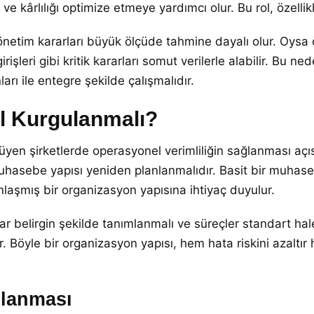
 kârlılığı optimize etmeye yardımcı olur. Bu rol, özellikl
etim kararları büyük ölçüde tahmine dayalı olur. Oysa do
girişleri gibi kritik kararları somut verilerle alabilir. 
rı ile entegre şekilde çalışmalıdır.
l Kurgulanmalı?
şirketlerde operasyonel verimliliğin sağlanması açısınd
asebe yapısı yeniden planlanmalıdır. Basit bir muhasebe y
laşmış bir organizasyon yapısına ihtiyaç duyulur.
lar belirgin şekilde tanımlanmalı ve süreçler standart hal
ır. Böyle bir organizasyon yapısı, hem hata riskini azalt
ılanması