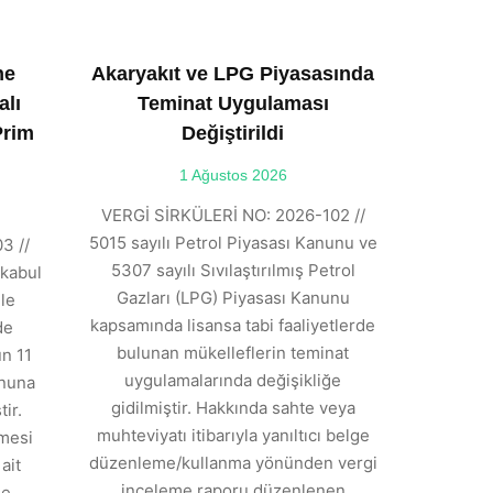
ne
Akaryakıt ve LPG Piyasasında
alı
Teminat Uygulaması
Prim
Değiştirildi
1 Ağustos 2026
VERGİ SİRKÜLERİ NO: 2026-102 //
5015 sayılı Petrol Piyasası Kanunu ve
3 //
5307 sayılı Sıvılaştırılmış Petrol
kabul
Gazları (LPG) Piyasası Kanunu
ile
kapsamında lisansa tabi faaliyetlerde
de
bulunan mükelleflerin teminat
n 11
uygulamalarında değişikliğe
anuna
gidilmiştir. Hakkında sahte veya
ir.
muhteviyatı itibarıyla yanıltıcı belge
tmesi
düzenleme/kullanma yönünden vergi
ait
inceleme raporu düzenlenen
de