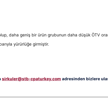
 olup, daha geniş bir ürün grubunun daha düşük ÖTV oran
arıyla yürürlüğe girmiştir.
n
sirkuler@stb-cpaturkey.com
adresinden bizlere ulaş