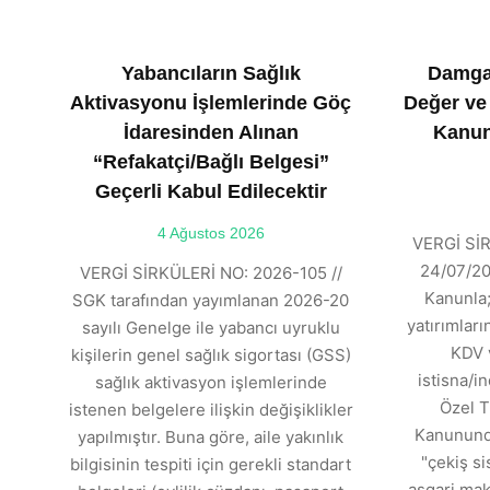
Yabancıların Sağlık
Damga
Aktivasyonu İşlemlerinde Göç
Değer ve
İdaresinden Alınan
Kanun
“Refakatçi/Bağlı Belgesi”
Geçerli Kabul Edilecektir
4 Ağustos 2026
VERGİ SİR
24/07/202
VERGİ SİRKÜLERİ NO: 2026-105 //
Kanunla;
SGK tarafından yayımlanan 2026-20
yatırımlar
sayılı Genelge ile yabancı uyruklu
KDV 
kişilerin genel sağlık sigortası (GSS)
istisna/in
sağlık aktivasyon işlemlerinde
Özel T
istenen belgelere ilişkin değişiklikler
Kanununda
yapılmıştır. Buna göre, aile yakınlık
"çekiş si
bilgisinin tespiti için gerekli standart
asgari mak