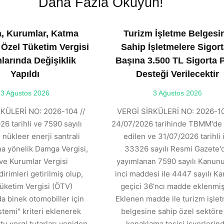
Daha Fazla Okuyun!
, Kurumlar, Katma
Turizm İşletme Belgesi
 Özel Tüketim Vergisi
Sahip İşletmelere Sigort
larında Değişiklik
Başına 3.500 TL Sigorta 
Yapıldı
Desteği Verilecektir
3 Ağustos 2026
3 Ağustos 2026
KÜLERİ NO: 2026-104 //
VERGİ SİRKÜLERİ NO: 2026-10
6 tarihli ve 7590 sayılı
24/07/2026 tarihinde TBMM'de 
 nükleer enerji santrali
edilen ve 31/07/2026 tarihli 
ına yönelik Damga Vergisi,
33326 sayılı Resmi Gazete'
ve Kurumlar Vergisi
yayımlanan 7590 sayılı Kanunu
dirimleri getirilmiş olup,
inci maddesi ile 4447 sayılı K
üketim Vergisi (ÖTV)
geçici 36'ncı madde eklenmişt
 binek otomobiller için
Eklenen madde ile turizm işle
stemi" kriteri eklenerek
belgesine sahip özel sektöre 
tu vergi tutarları yeniden
konaklama tesisi işyerlerin