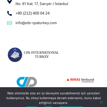
No: 61 Kat: 17, Sarıyer / İstanbul
+90 (212) 400 04 24
info@stb-cpaturkey.com
Web sitemizde size en iyi deneyimi sunabilmemiz için çerezleri
kullanıyoruz. Bu siteyi kullanmaya devam ederseniz, bunu kabul
ettiğinizi varsayarız.