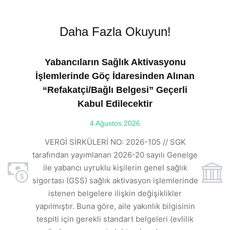
Daha Fazla Okuyun!
Yabancıların Sağlık Aktivasyonu
İşlemlerinde Göç İdaresinden Alınan
“Refakatçi/Bağlı Belgesi” Geçerli
Kabul Edilecektir
ılı
4 Ağustos 2026
VE
ı
t
VERGİ SİRKÜLERİ NO: 2026-105 // SGK
rde
s
tarafından yayımlanan 2026-20 sayılı Genelge
ile yabancı uyruklu kişilerin genel sağlık
sigortası (GSS) sağlık aktivasyon işlemlerinde
a
istenen belgelere ilişkin değişiklikler
den
s
yapılmıştır. Buna göre, aile yakınlık bilgisinin
tespiti için gerekli standart belgeleri (evlilik
ı