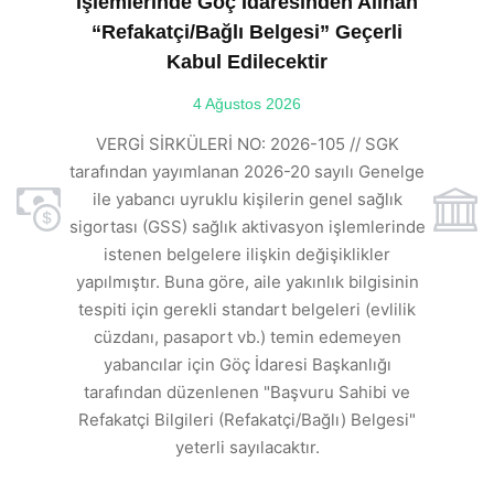
İşlemlerinde Göç İdaresinden Alınan
“Refakatçi/Bağlı Belgesi” Geçerli
Kabul Edilecektir
ılı
4 Ağustos 2026
VE
ı
t
VERGİ SİRKÜLERİ NO: 2026-105 // SGK
rde
s
tarafından yayımlanan 2026-20 sayılı Genelge
ile yabancı uyruklu kişilerin genel sağlık
sigortası (GSS) sağlık aktivasyon işlemlerinde
a
istenen belgelere ilişkin değişiklikler
den
s
yapılmıştır. Buna göre, aile yakınlık bilgisinin
tespiti için gerekli standart belgeleri (evlilik
ı
cüzdanı, pasaport vb.) temin edemeyen
r.
yabancılar için Göç İdaresi Başkanlığı
tarafından düzenlenen "Başvuru Sahibi ve
Refakatçi Bilgileri (Refakatçi/Bağlı) Belgesi"
yeterli sayılacaktır.