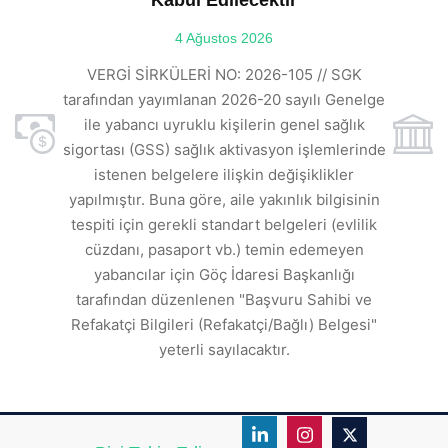
Kabul Edilecektir
ılı
4 Ağustos 2026
VE
ı
t
VERGİ SİRKÜLERİ NO: 2026-105 // SGK
rde
s
tarafından yayımlanan 2026-20 sayılı Genelge
ile yabancı uyruklu kişilerin genel sağlık
sigortası (GSS) sağlık aktivasyon işlemlerinde
a
istenen belgelere ilişkin değişiklikler
den
s
yapılmıştır. Buna göre, aile yakınlık bilgisinin
tespiti için gerekli standart belgeleri (evlilik
ı
cüzdanı, pasaport vb.) temin edemeyen
r.
yabancılar için Göç İdaresi Başkanlığı
tarafından düzenlenen "Başvuru Sahibi ve
Refakatçi Bilgileri (Refakatçi/Bağlı) Belgesi"
yeterli sayılacaktır.