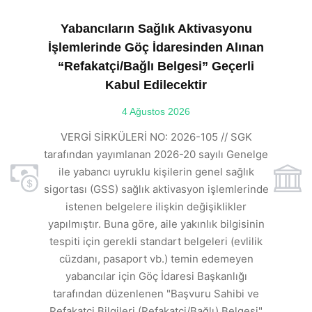
Yabancıların Sağlık Aktivasyonu
İşlemlerinde Göç İdaresinden Alınan
“Refakatçi/Bağlı Belgesi” Geçerli
Kabul Edilecektir
ılı
4 Ağustos 2026
VE
ı
t
VERGİ SİRKÜLERİ NO: 2026-105 // SGK
rde
s
tarafından yayımlanan 2026-20 sayılı Genelge
ile yabancı uyruklu kişilerin genel sağlık
sigortası (GSS) sağlık aktivasyon işlemlerinde
a
istenen belgelere ilişkin değişiklikler
den
s
yapılmıştır. Buna göre, aile yakınlık bilgisinin
tespiti için gerekli standart belgeleri (evlilik
ı
cüzdanı, pasaport vb.) temin edemeyen
r.
yabancılar için Göç İdaresi Başkanlığı
tarafından düzenlenen "Başvuru Sahibi ve
Refakatçi Bilgileri (Refakatçi/Bağlı) Belgesi"