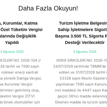
Daha Fazla Okuyun!
, Kurumlar, Katma
Turizm İşletme Belgesi
 Özel Tüketim Vergisi
Sahip İşletmelere Sigort
larında Değişiklik
Başına 3.500 TL Sigorta 
Yapıldı
Desteği Verilecektir
3 Ağustos 2026
3 Ağustos 2026
KÜLERİ NO: 2026-104 //
VERGİ SİRKÜLERİ NO: 2026-10
6 tarihli ve 7590 sayılı
24/07/2026 tarihinde TBMM'de 
 nükleer enerji santrali
edilen ve 31/07/2026 tarihli 
ına yönelik Damga Vergisi,
33326 sayılı Resmi Gazete'
ve Kurumlar Vergisi
yayımlanan 7590 sayılı Kanunu
dirimleri getirilmiş olup,
inci maddesi ile 4447 sayılı K
üketim Vergisi (ÖTV)
geçici 36'ncı madde eklenmişt
 binek otomobiller için
Eklenen madde ile turizm işle