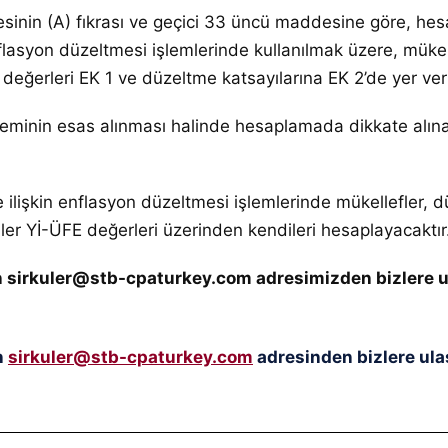
sinin (A) fıkrası ve geçici 33 üncü maddesine göre, hes
lasyon düzeltmesi işlemlerinde kullanılmak üzere, mükell
eğerleri EK 1 ve düzeltme katsayılarına EK 2’de yer veril
nin esas alınması halinde hesaplamada dikkate alınacak
lişkin enflasyon düzeltmesi işlemlerinde mükellefler, düz
er Yİ-ÜFE değerleri üzerinden kendileri hesaplayacaktır
çin sirkuler@stb-cpaturkey.com adresimizden bizlere u
n
sirkuler@stb-cpaturkey.com
adresinden bizlere ulaş