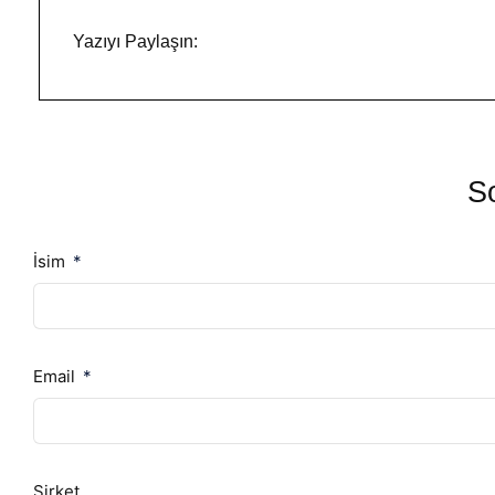
Yazıyı Paylaşın:
So
İsim
Email
Şirket