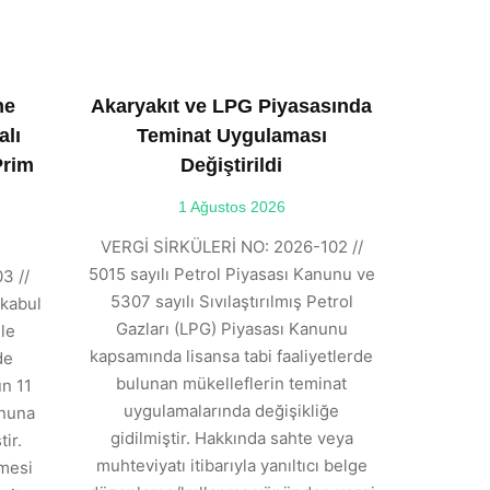
ne
Akaryakıt ve LPG Piyasasında
alı
Teminat Uygulaması
Prim
Değiştirildi
1 Ağustos 2026
VERGİ SİRKÜLERİ NO: 2026-102 //
5015 sayılı Petrol Piyasası Kanunu ve
3 //
5307 sayılı Sıvılaştırılmış Petrol
kabul
Gazları (LPG) Piyasası Kanunu
ile
kapsamında lisansa tabi faaliyetlerde
de
bulunan mükelleflerin teminat
n 11
uygulamalarında değişikliğe
anuna
gidilmiştir. Hakkında sahte veya
ir.
muhteviyatı itibarıyla yanıltıcı belge
tmesi