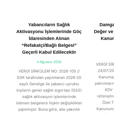
Yabancıların Sağlık
Damga
Aktivasyonu İşlemlerinde Göç
Değer ve
İdaresinden Alınan
Kanun
“Refakatçi/Bağlı Belgesi”
Geçerli Kabul Edilecektir
4 Ağustos 2026
VERGİ SİR
24/07/202
VERGİ SİRKÜLERİ NO: 2026-105 //
Kanunla;
SGK tarafından yayımlanan 2026-20
yatırımlar
sayılı Genelge ile yabancı uyruklu
KDV 
kişilerin genel sağlık sigortası (GSS)
istisna/in
sağlık aktivasyon işlemlerinde
Özel T
istenen belgelere ilişkin değişiklikler
Kanununda
yapılmıştır. Buna göre, aile yakınlık