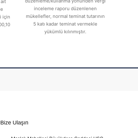
düzenleme/kullanma yönünden vergi
ait
inceleme raporu düzenlenen
de
mükellefler, normal teminat tutarının
 için
5 katı kadar teminat vermekle
00,10
yükümlü kılınmıştır.
Bize Ulaşın