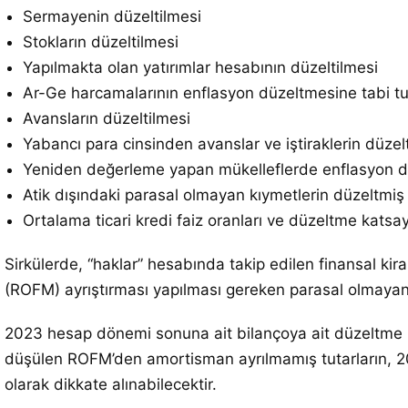
Sermayenin düzeltilmesi
Stokların düzeltilmesi
Yapılmakta olan yatırımlar hesabının düzeltilmesi
Ar-Ge harcamalarının enflasyon düzeltmesine tabi t
Avansların düzeltilmesi
Yabancı para cinsinden avanslar ve iştiraklerin düzel
Yeniden değerleme yapan mükelleflerde enflasyon d
Atik dışındaki parasal olmayan kıymetlerin düzeltmiş 
Ortalama ticari kredi faiz oranları ve düzeltme katsayı
Sirkülerde, “haklar” hesabında takip edilen finansal k
(ROFM) ayrıştırması yapılması gereken parasal olmayan 
2023 hesap dönemi sonuna ait bilançoya ait düzeltme il
düşülen ROFM’den amortisman ayrılmamış tutarların, 20
olarak dikkate alınabilecektir.