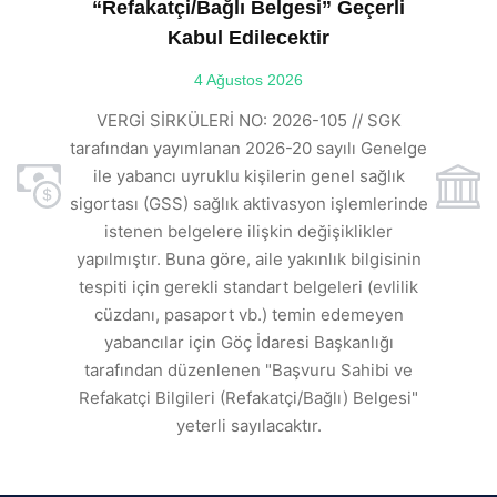
“Refakatçi/Bağlı Belgesi” Geçerli
Kabul Edilecektir
ılı
4 Ağustos 2026
VE
ı
t
VERGİ SİRKÜLERİ NO: 2026-105 // SGK
rde
s
tarafından yayımlanan 2026-20 sayılı Genelge
ile yabancı uyruklu kişilerin genel sağlık
sigortası (GSS) sağlık aktivasyon işlemlerinde
a
istenen belgelere ilişkin değişiklikler
den
s
yapılmıştır. Buna göre, aile yakınlık bilgisinin
tespiti için gerekli standart belgeleri (evlilik
ı
cüzdanı, pasaport vb.) temin edemeyen
r.
yabancılar için Göç İdaresi Başkanlığı
tarafından düzenlenen "Başvuru Sahibi ve
Refakatçi Bilgileri (Refakatçi/Bağlı) Belgesi"
yeterli sayılacaktır.