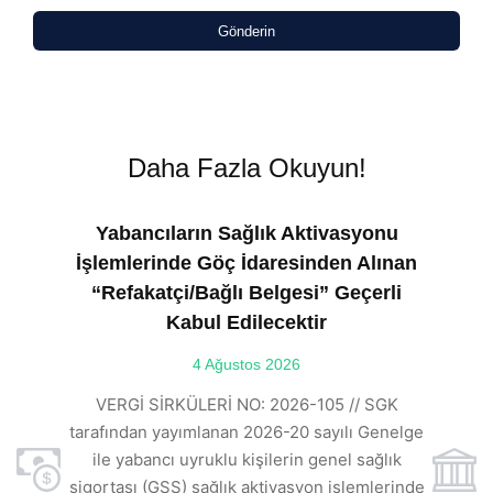
Gönderin
Daha Fazla Okuyun!
Yabancıların Sağlık Aktivasyonu
İşlemlerinde Göç İdaresinden Alınan
“Refakatçi/Bağlı Belgesi” Geçerli
Kabul Edilecektir
ılı
4 Ağustos 2026
VE
ı
t
VERGİ SİRKÜLERİ NO: 2026-105 // SGK
rde
s
tarafından yayımlanan 2026-20 sayılı Genelge
ile yabancı uyruklu kişilerin genel sağlık
sigortası (GSS) sağlık aktivasyon işlemlerinde