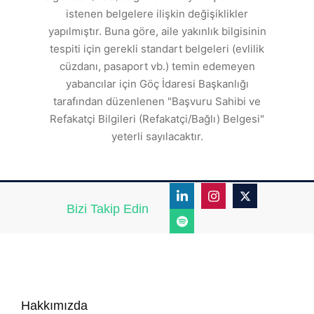
a
istenen belgelere ilişkin değişiklikler
den
s
yapılmıştır. Buna göre, aile yakınlık bilgisinin
tespiti için gerekli standart belgeleri (evlilik
ı
cüzdanı, pasaport vb.) temin edemeyen
r.
yabancılar için Göç İdaresi Başkanlığı
tarafından düzenlenen "Başvuru Sahibi ve
Refakatçi Bilgileri (Refakatçi/Bağlı) Belgesi"
yeterli sayılacaktır.
Bizi Takip Edin
Hakkımızda