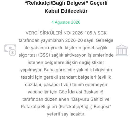
“Refakatçi/Bağlı Belgesi” Geçerli
Kabul Edilecektir
ılı
4 Ağustos 2026
VE
ı
t
VERGİ SİRKÜLERİ NO: 2026-105 // SGK
rde
s
tarafından yayımlanan 2026-20 sayılı Genelge
ile yabancı uyruklu kişilerin genel sağlık
sigortası (GSS) sağlık aktivasyon işlemlerinde
a
istenen belgelere ilişkin değişiklikler
den
s
yapılmıştır. Buna göre, aile yakınlık bilgisinin
tespiti için gerekli standart belgeleri (evlilik
ı
cüzdanı, pasaport vb.) temin edemeyen
r.
yabancılar için Göç İdaresi Başkanlığı
tarafından düzenlenen "Başvuru Sahibi ve
Refakatçi Bilgileri (Refakatçi/Bağlı) Belgesi"
yeterli sayılacaktır.