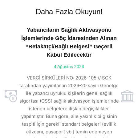
Daha Fazla Okuyun!
Yabancıların Sağlık Aktivasyonu
İşlemlerinde Göç İdaresinden Alınan
“Refakatçi/Bağlı Belgesi” Geçerli
Kabul Edilecektir
ılı
4 Ağustos 2026
VE
ı
t
VERGİ SİRKÜLERİ NO: 2026-105 // SGK
rde
s
tarafından yayımlanan 2026-20 sayılı Genelge
ile yabancı uyruklu kişilerin genel sağlık
sigortası (GSS) sağlık aktivasyon işlemlerinde
a
istenen belgelere ilişkin değişiklikler
den
s
yapılmıştır. Buna göre, aile yakınlık bilgisinin
tespiti için gerekli standart belgeleri (evlilik
ı
cüzdanı, pasaport vb.) temin edemeyen