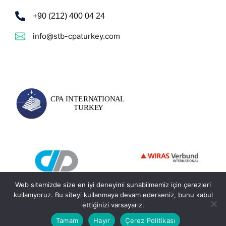
+90 (212) 400 04 24
info@stb-cpaturkey.com
Web sitemizde size en iyi deneyimi sunabilmemiz için çerezleri
kullanıyoruz. Bu siteyi kullanmaya devam ederseniz, bunu kabul
ettiğinizi varsayarız.
© 2026 - STB CPA International Turkey. Tüm Hakları Saklıdır.
Tamam
Hayır
Çerez Politikası