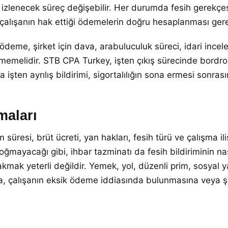
a izlenecek süreç değişebilir. Her durumda fesih gerekçe
e çalışanın hak ettiği ödemelerin doğru hesaplanması gere
ödeme, şirket için dava, arabuluculuk süreci, idari incel
lmemelidir. STB CPA Turkey, işten çıkış sürecinde bordro
 işten ayrılış bildirimi, sigortalılığın sona ermesi sonra
maları
süresi, brüt ücreti, yan hakları, fesih türü ve çalışma i
oğmayacağı gibi, ihbar tazminatı da fesih bildiriminin na
mak yeterli değildir. Yemek, yol, düzenli prim, sosyal y
lama, çalışanın eksik ödeme iddiasında bulunmasına veya