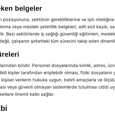
ken belgeler
ozisyonuna, sektörün gerekliliklerine ve işin niteliğine g
ploma veya mesleki yeterlilik belgeleri, adli sicil kaydı, sa
r. Bazı sektörlerde iş sağlığı güvenliği eğitimleri, mesleki
değil, çalışanın şirketteki tüm sürecini takip eden dinamik
releri
arından biridir. Personel dosyalarında kimlik, adres, ücret,
ili kişiler tarafından erişilebilir olması, fiziki dosyaların
şisel verilerin hukuka uygun, belirli amaçlarla ve ölçülü 
lması veya güvenli olmayan sistemlerde tutulması ciddi u
ketlere önemli katkı sağlar.
ibi