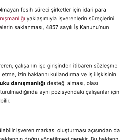
mayan fesih süreci şirketler için idari para
nışmanlığı
yaklaşımıyla işverenlerin süreçlerini
elerin saklanması, 4857 sayılı İş Kanunu’nun
eren; çalışanın işe girişinden itibaren sözleşme
tme, izin haklarını kullandırma ve iş ilişkisinin
kuku danışmanlığı
desteği alması, olası
urulmadığında aynı pozisyondaki çalışanlar için
ilir.
rülebilir işveren markası oluşturması açısından da
an haklarının doğru yönetilmesi gerekir. Bu hakların