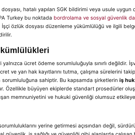
 dosyası, hatalı yapılan SGK bildirimi veya usule uygun ol
B CPA Turkey bu noktada
bordrolama ve sosyal güvenlik da
İşçi özlük dosyası düzenleme yükümlülüğü ve ilgili belg
rilir.
kümlülükleri
yalnızca ücret ödeme sorumluluğuyla sınırlı değildir. İşv
et ve yan hak kayıtlarını tutma, çalışma sürelerini takip e
ma sorumluluğuna sahiptir. Bu kapsamda şirketlerin
iş hu
 Özellikle büyüyen ekiplerde standart prosedürler oluşt
alışan memnuniyetini ve hukuki güvenliği olumsuz etkileyeb
 sorumluluklarını yerine getirmesi açısından değil, sürdü
osyal güvenlik, iş sağlığı ve güvenliği gibi alanlarda çalış