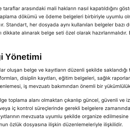
e taraflar arasındaki mali hakların nasıl kapatıldığını göst
esaplama dökümü ve ödeme belgeleri birbiriyle uyumlu olm
r. Standart, her dosyada aynı kullanılan belgeler bazı d
dikkate alınarak belge seti özel olarak hazırlanmalıdır.
i Yönetimi
dar oluşan belge ve kayıtların düzenli şekilde saklandığı 
n formları, disiplin kayıtları, eğitim belgeleri, sağlık rapor
düzenlemesi, iş mevzuatı bakımından önemli bir yükümlülük
lge toplama alanı olmaktan çıkarılıp güncel, güvenli ve i
 veya iç kontrol süreçlerinde gerekli belgelere zamanınd
tlarının mevzuata uyumlu şekilde organize edilmesine d
un özlük dosyasına ilişkin düzenlemeleriyle ilişkilidir.