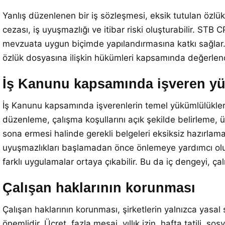
Yanlış düzenlenen bir iş sözleşmesi, eksik tutulan özlük
cezası, iş uyuşmazlığı ve itibar riski oluşturabilir. ST
mevzuata uygun biçimde yapılandırmasına katkı sağlar. 
özlük dosyasına ilişkin hükümleri kapsamında değerlendi
İş Kanunu kapsamında işveren yü
İş Kanunu kapsamında işverenlerin temel yükümlülükleri 
düzenleme, çalışma koşullarını açık şekilde belirleme, ücr
sona ermesi halinde gerekli belgeleri eksiksiz hazırla
uyuşmazlıkları başlamadan önce önlemeye yardımcı olur.
farklı uygulamalar ortaya çıkabilir. Bu da iç dengeyi, ç
Çalışan haklarının korunması
Çalışan haklarının korunması, şirketlerin yalnızca yasal
önemlidir. Ücret, fazla mesai, yıllık izin, hafta tatili, s