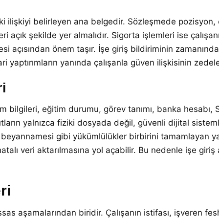
ki ilişkiyi belirleyen ana belgedir. Sözleşmede pozisyon,
eri açık şekilde yer almalıdır. Sigorta işlemleri ise çalı
esi açısından önem taşır. İşe giriş bildiriminin zamanın
ri yaptırımların yanında çalışanla güven ilişkisinin zede
ri
işim bilgileri, eğitim durumu, görev tanımı, banka hesabı, SG
arın yalnızca fiziki dosyada değil, güvenli dijital sisteml
beyannamesi gibi yükümlülükler birbirini tamamlayan yap
talı veri aktarılmasına yol açabilir. Bu nedenle işe giriş
ri
sas aşamalarından biridir. Çalışanın istifası, işveren fesh