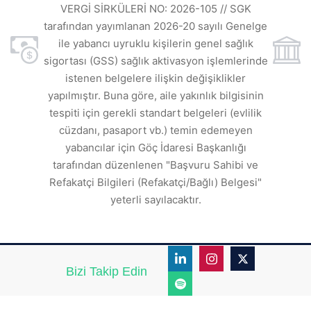
ı
t
VERGİ SİRKÜLERİ NO: 2026-105 // SGK
rde
s
tarafından yayımlanan 2026-20 sayılı Genelge
ile yabancı uyruklu kişilerin genel sağlık
sigortası (GSS) sağlık aktivasyon işlemlerinde
a
istenen belgelere ilişkin değişiklikler
den
s
yapılmıştır. Buna göre, aile yakınlık bilgisinin
tespiti için gerekli standart belgeleri (evlilik
ı
cüzdanı, pasaport vb.) temin edemeyen
r.
yabancılar için Göç İdaresi Başkanlığı
tarafından düzenlenen "Başvuru Sahibi ve
Refakatçi Bilgileri (Refakatçi/Bağlı) Belgesi"
yeterli sayılacaktır.
Bizi Takip Edin