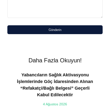
Gönderin
Daha Fazla Okuyun!
Yabancıların Sağlık Aktivasyonu
İşlemlerinde Göç İdaresinden Alınan
“Refakatçi/Bağlı Belgesi” Geçerli
Kabul Edilecektir
ılı
4 Ağustos 2026
VE