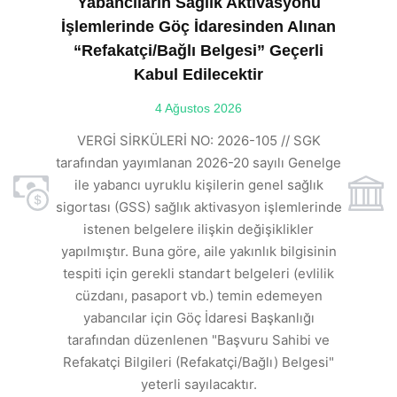
Yabancıların Sağlık Aktivasyonu
İşlemlerinde Göç İdaresinden Alınan
“Refakatçi/Bağlı Belgesi” Geçerli
Kabul Edilecektir
ılı
4 Ağustos 2026
VE
ı
t
VERGİ SİRKÜLERİ NO: 2026-105 // SGK
rde
s
tarafından yayımlanan 2026-20 sayılı Genelge
ile yabancı uyruklu kişilerin genel sağlık
sigortası (GSS) sağlık aktivasyon işlemlerinde
a
istenen belgelere ilişkin değişiklikler
den
s
yapılmıştır. Buna göre, aile yakınlık bilgisinin
tespiti için gerekli standart belgeleri (evlilik
ı
cüzdanı, pasaport vb.) temin edemeyen
r.
yabancılar için Göç İdaresi Başkanlığı
tarafından düzenlenen "Başvuru Sahibi ve
Refakatçi Bilgileri (Refakatçi/Bağlı) Belgesi"
yeterli sayılacaktır.