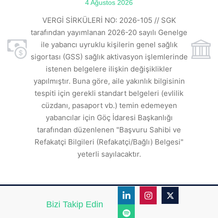
4 Ağustos 2026
VE
ı
t
VERGİ SİRKÜLERİ NO: 2026-105 // SGK
rde
s
tarafından yayımlanan 2026-20 sayılı Genelge
ile yabancı uyruklu kişilerin genel sağlık
sigortası (GSS) sağlık aktivasyon işlemlerinde
a
istenen belgelere ilişkin değişiklikler
den
s
yapılmıştır. Buna göre, aile yakınlık bilgisinin
tespiti için gerekli standart belgeleri (evlilik
ı
cüzdanı, pasaport vb.) temin edemeyen
r.
yabancılar için Göç İdaresi Başkanlığı
tarafından düzenlenen "Başvuru Sahibi ve
Refakatçi Bilgileri (Refakatçi/Bağlı) Belgesi"
yeterli sayılacaktır.
Bizi Takip Edin