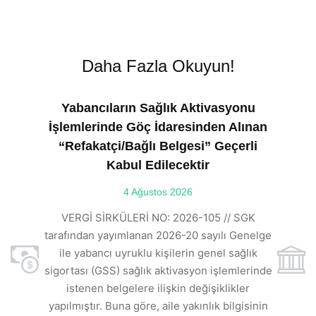
Daha Fazla Okuyun!
Yabancıların Sağlık Aktivasyonu
İşlemlerinde Göç İdaresinden Alınan
“Refakatçi/Bağlı Belgesi” Geçerli
Kabul Edilecektir
ılı
4 Ağustos 2026
VE
ı
t
VERGİ SİRKÜLERİ NO: 2026-105 // SGK
rde
s
tarafından yayımlanan 2026-20 sayılı Genelge
ile yabancı uyruklu kişilerin genel sağlık
sigortası (GSS) sağlık aktivasyon işlemlerinde
a
istenen belgelere ilişkin değişiklikler
den
s
yapılmıştır. Buna göre, aile yakınlık bilgisinin