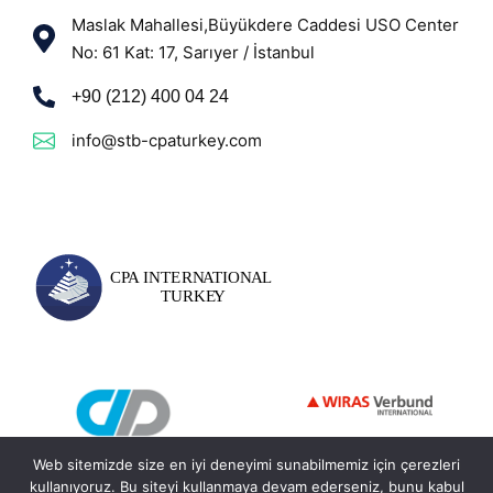
Maslak Mahallesi,Büyükdere Caddesi USO Center
No: 61 Kat: 17, Sarıyer / İstanbul
+90 (212) 400 04 24
info@stb-cpaturkey.com
Web sitemizde size en iyi deneyimi sunabilmemiz için çerezleri
kullanıyoruz. Bu siteyi kullanmaya devam ederseniz, bunu kabul