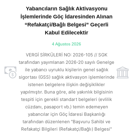
Yabancıların Sağlık Aktivasyonu
İşlemlerinde Göç İdaresinden Alınan
“Refakatçi/Bağlı Belgesi” Geçerli
Kabul Edilecektir
ılı
4 Ağustos 2026
VE
ı
t
VERGİ SİRKÜLERİ NO: 2026-105 // SGK
rde
s
tarafından yayımlanan 2026-20 sayılı Genelge
ile yabancı uyruklu kişilerin genel sağlık
sigortası (GSS) sağlık aktivasyon işlemlerinde
a
istenen belgelere ilişkin değişiklikler
den
s
yapılmıştır. Buna göre, aile yakınlık bilgisinin
tespiti için gerekli standart belgeleri (evlilik
ı
cüzdanı, pasaport vb.) temin edemeyen
r.
yabancılar için Göç İdaresi Başkanlığı
tarafından düzenlenen "Başvuru Sahibi ve
Refakatçi Bilgileri (Refakatçi/Bağlı) Belgesi"