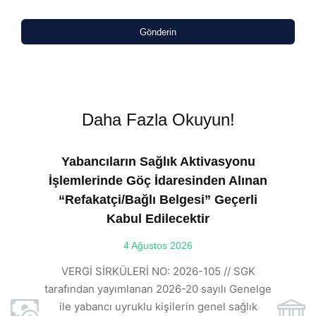
Gönderin
Daha Fazla Okuyun!
Yabancıların Sağlık Aktivasyonu
İşlemlerinde Göç İdaresinden Alınan
“Refakatçi/Bağlı Belgesi” Geçerli
Kabul Edilecektir
ılı
4 Ağustos 2026
VE
ı
t
VERGİ SİRKÜLERİ NO: 2026-105 // SGK
rde
s
tarafından yayımlanan 2026-20 sayılı Genelge
ile yabancı uyruklu kişilerin genel sağlık