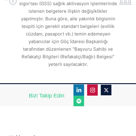
sigortası (GSS) sağlık aktivasyon işlemlerinde
a
istenen belgelere ilişkin değişiklikler
den
s
yapılmıştır. Buna göre, aile yakınlık bilgisinin
tespiti için gerekli standart belgeleri (evlilik
ı
cüzdanı, pasaport vb.) temin edemeyen
r.
yabancılar için Göç İdaresi Başkanlığı
tarafından düzenlenen "Başvuru Sahibi ve
Refakatçi Bilgileri (Refakatçi/Bağlı) Belgesi"
yeterli sayılacaktır.
Bizi Takip Edin