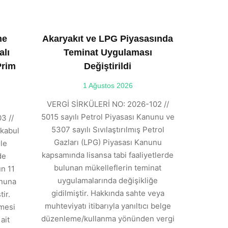
ne
Akaryakıt ve LPG Piyasasında
alı
Teminat Uygulaması
Prim
Değiştirildi
1 Ağustos 2026
VERGİ SİRKÜLERİ NO: 2026-102 //
5015 sayılı Petrol Piyasası Kanunu ve
3 //
5307 sayılı Sıvılaştırılmış Petrol
kabul
Gazları (LPG) Piyasası Kanunu
ile
kapsamında lisansa tabi faaliyetlerde
de
bulunan mükelleflerin teminat
n 11
uygulamalarında değişikliğe
anuna
gidilmiştir. Hakkında sahte veya
ir.
muhteviyatı itibarıyla yanıltıcı belge
tmesi
düzenleme/kullanma yönünden vergi
ait