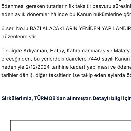
ödenmesi gereken tutarların ilk taksiti; başvuru süresinin
eden aylık dönemler hâlinde bu Kanun hükümlerine göre
6 seri No.lu BAZI ALACAKLARIN YENİDEN YAPILANDIRIL
düzenlenmiştir.
Tebliğde Adıyaman, Hatay, Kahramanmaraş ve Malatya ille
ereceğinden, bu yerlerdeki dairelere 7440 sayılı Kanun 
nedeniyle 2/12/2024 tarihine kadar) yapılması ve ödenece
tarihler dâhil), diğer taksitlerin ise takip eden aylarda ö
Sirkülerimiz, TÜRMOB’dan alınmıştır. Detaylı bilgi içi