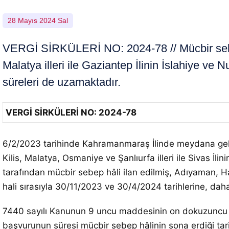
28 Mayıs 2024 Sal
VERGİ SİRKÜLERİ NO: 2024-78 // Mücbir seb
Malatya illeri ile Gaziantep İlinin İslahiye v
süreleri de uzamaktadır.
VERGİ SİRKÜLERİ NO: 2024-78
6/2/2023 tarihinde Kahramanmaraş İlinde meydana gel
Kilis, Malatya, Osmaniye ve Şanlıurfa illeri ile Sivas İl
tarafından mücbir sebep hâli ilan edilmiş, Adıyaman, Ha
hali sırasıyla 30/11/2023 ve 30/4/2024 tarihlerine, dah
7440 sayılı Kanunun 9 uncu maddesinin on dokuzuncu fık
başvurunun süresi mücbir sebep hâlinin sona erdiği ta