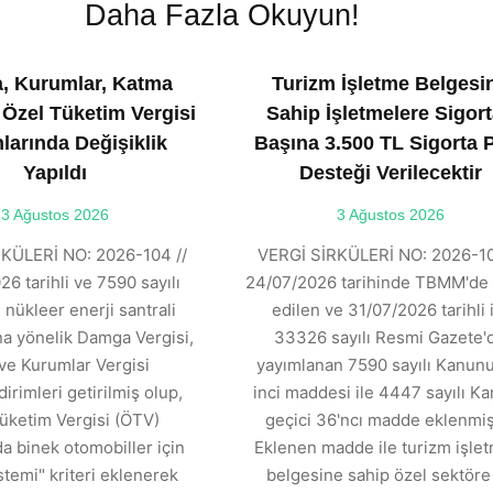
Daha Fazla Okuyun!
, Kurumlar, Katma
Turizm İşletme Belgesi
 Özel Tüketim Vergisi
Sahip İşletmelere Sigort
larında Değişiklik
Başına 3.500 TL Sigorta 
Yapıldı
Desteği Verilecektir
3 Ağustos 2026
3 Ağustos 2026
KÜLERİ NO: 2026-104 //
VERGİ SİRKÜLERİ NO: 2026-10
6 tarihli ve 7590 sayılı
24/07/2026 tarihinde TBMM'de 
 nükleer enerji santrali
edilen ve 31/07/2026 tarihli 
ına yönelik Damga Vergisi,
33326 sayılı Resmi Gazete'
ve Kurumlar Vergisi
yayımlanan 7590 sayılı Kanunu
dirimleri getirilmiş olup,
inci maddesi ile 4447 sayılı K
üketim Vergisi (ÖTV)
geçici 36'ncı madde eklenmişt
 binek otomobiller için
Eklenen madde ile turizm işle
stemi" kriteri eklenerek
belgesine sahip özel sektöre 