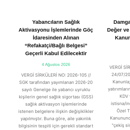
Yabancıların Sağlık
Damga
Aktivasyonu İşlemlerinde Göç
Değer ve
İdaresinden Alınan
Kanun
“Refakatçi/Bağlı Belgesi”
Geçerli Kabul Edilecektir
4 Ağustos 2026
VERGİ SİR
24/07/202
VERGİ SİRKÜLERİ NO: 2026-105 //
Kanunla;
SGK tarafından yayımlanan 2026-20
yatırımlar
sayılı Genelge ile yabancı uyruklu
KDV 
kişilerin genel sağlık sigortası (GSS)
istisna/in
sağlık aktivasyon işlemlerinde
Özel T
istenen belgelere ilişkin değişiklikler
Kanununda
yapılmıştır. Buna göre, aile yakınlık
"çekiş si
bilgisinin tespiti için gerekli standart