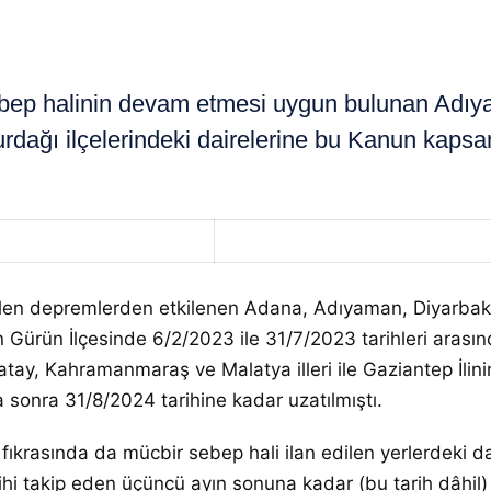
ep halinin devam etmesi uygun bulunan Adı
e Nurdağı ilçelerindeki dairelerine bu Kanun k
en depremlerden etkilenen Adana, Adıyaman, Diyarbakı
inin Gürün İlçesinde 6/2/2023 ile 31/7/2023 tarihleri arası
tay, Kahramanmaraş ve Malatya illeri ile Gaziantep İlinin
a sonra 31/8/2024 tarihine kadar uzatılmıştı.
rasında da mücbir sebep hali ilan edilen yerlerdeki dair
rihi takip eden üçüncü ayın sonuna kadar (bu tarih dâhi