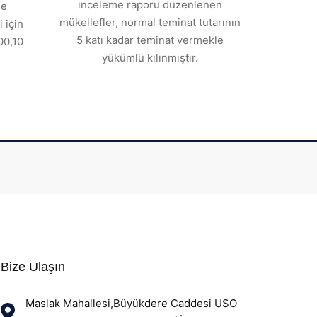
inceleme raporu düzenlenen
de
mükellefler, normal teminat tutarının
 için
5 katı kadar teminat vermekle
00,10
yükümlü kılınmıştır.
Bize Ulaşın
Maslak Mahallesi,Büyükdere Caddesi USO