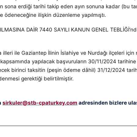
 sona erdiği tarihi takip eden ayın sonuna kadar (bu tarih
 ödeneceğine ilişkin düzenleme yapılmıştı.
MASINA DAİR 7440 SAYILI KANUN GENEL TEBLİĞİ’nde, b
ri ile Gaziantep İlinin İslahiye ve Nurdağı ilçeleri içi
kapsamında yapılacak başvuruların 30/11/2024 tarihine k
k birinci taksitin (peşin ödeme dâhil) 31/12/2024 tarihi
denmesi gerektiği belirtilmiştir.
n
sirkuler@stb-cpaturkey.com
adresinden bizlere ulaş