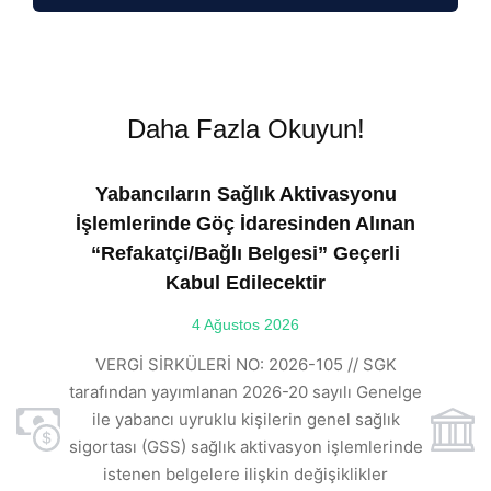
Daha Fazla Okuyun!
Yabancıların Sağlık Aktivasyonu
İşlemlerinde Göç İdaresinden Alınan
“Refakatçi/Bağlı Belgesi” Geçerli
Kabul Edilecektir
ılı
4 Ağustos 2026
VE
ı
t
VERGİ SİRKÜLERİ NO: 2026-105 // SGK
rde
s
tarafından yayımlanan 2026-20 sayılı Genelge
ile yabancı uyruklu kişilerin genel sağlık
sigortası (GSS) sağlık aktivasyon işlemlerinde
a
istenen belgelere ilişkin değişiklikler