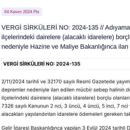
04 Kasım 2024 Pts
VERGİ SİRKÜLERİ NO: 2024-135 // Adıyaman, H
ilçelerindeki dairelere (alacaklı idarelere) b
nedeniyle Hazine ve Maliye Bakanlığınca ilan 
VERGİ SİRKÜLERİ NO: 2024-135
2/11/2024 tarihli ve 32170 sayılı Resmi Gazetede yay
depremler nedeniyle ilan edilen mücbir sebep halinin d
ilçelerindeki dairelere (alacaklı idarelere) borçlu olanl
7326 sayılı Kanunun 2 nci, 3 üncü, 4 üncü, 5 inci, 7 nci
alacakları yapılandırılan idarelere ödemeleri gereken ta
Gelir İdaresi Başkanlığınca yapılan 3 Eylül 2024 tarihl