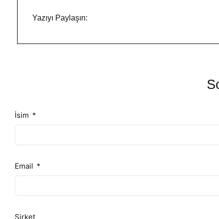
Yazıyı Paylaşın:
So
İsim
Email
Şirket