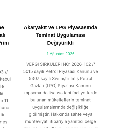
ne
Akaryakıt ve LPG Piyasasında
alı
Teminat Uygulaması
Prim
Değiştirildi
1 Ağustos 2026
VERGİ SİRKÜLERİ NO: 2026-102 //
5015 sayılı Petrol Piyasası Kanunu ve
3 //
5307 sayılı Sıvılaştırılmış Petrol
kabul
Gazları (LPG) Piyasası Kanunu
ile
kapsamında lisansa tabi faaliyetlerde
de
bulunan mükelleflerin teminat
n 11
uygulamalarında değişikliğe
anuna
gidilmiştir. Hakkında sahte veya
ir.
muhteviyatı itibarıyla yanıltıcı belge
tmesi