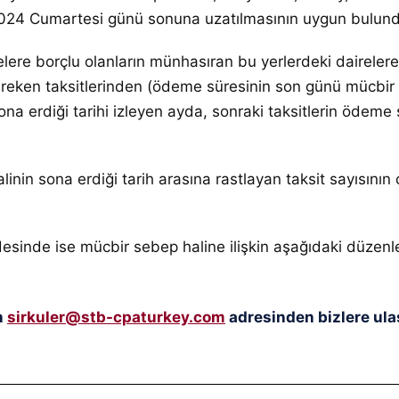
1.2024 Cumartesi günü sonuna uzatılmasının uygun bulundu
lere borçlu olanların münhasıran bu yerlerdeki dairelere
reken taksitlerinden (ödeme süresinin son günü mücbir s
ona erdiği tarihi izleyen ayda, sonraki taksitlerin ödeme
inin sona erdiği tarih arasına rastlayan taksit sayısının 
sinde ise mücbir sebep haline ilişkin aşağıdaki düzenl
n
sirkuler@stb-cpaturkey.com
adresinden bizlere ulaş