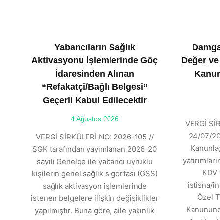
Yabancıların Sağlık
Damga
Aktivasyonu İşlemlerinde Göç
Değer ve
İdaresinden Alınan
Kanun
“Refakatçi/Bağlı Belgesi”
Geçerli Kabul Edilecektir
4 Ağustos 2026
VERGİ SİR
24/07/202
VERGİ SİRKÜLERİ NO: 2026-105 //
Kanunla;
SGK tarafından yayımlanan 2026-20
yatırımlar
sayılı Genelge ile yabancı uyruklu
KDV 
kişilerin genel sağlık sigortası (GSS)
istisna/in
sağlık aktivasyon işlemlerinde
Özel T
istenen belgelere ilişkin değişiklikler
Kanununda
yapılmıştır. Buna göre, aile yakınlık