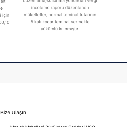
düzenleme/kullanma yönünden vergi
ait
inceleme raporu düzenlenen
de
mükellefler, normal teminat tutarının
 için
5 katı kadar teminat vermekle
00,10
yükümlü kılınmıştır.
Bize Ulaşın