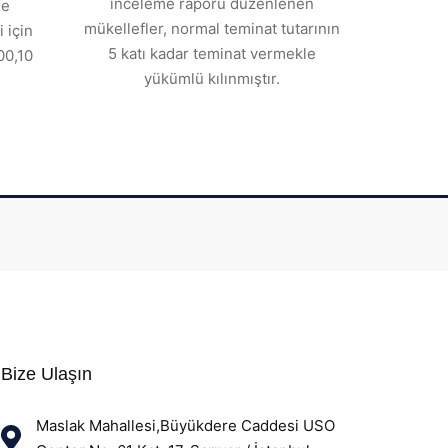
inceleme raporu düzenlenen
de
mükellefler, normal teminat tutarının
 için
5 katı kadar teminat vermekle
00,10
yükümlü kılınmıştır.
Bize Ulaşın
Maslak Mahallesi,Büyükdere Caddesi USO