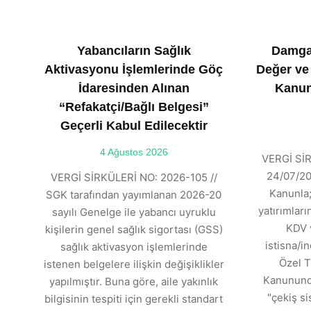
Yabancıların Sağlık
Damga
Aktivasyonu İşlemlerinde Göç
Değer ve
İdaresinden Alınan
Kanun
“Refakatçi/Bağlı Belgesi”
Geçerli Kabul Edilecektir
4 Ağustos 2026
VERGİ SİR
24/07/202
VERGİ SİRKÜLERİ NO: 2026-105 //
Kanunla;
SGK tarafından yayımlanan 2026-20
yatırımlar
sayılı Genelge ile yabancı uyruklu
KDV 
kişilerin genel sağlık sigortası (GSS)
istisna/in
sağlık aktivasyon işlemlerinde
Özel T
istenen belgelere ilişkin değişiklikler
Kanununda
yapılmıştır. Buna göre, aile yakınlık
"çekiş si
bilgisinin tespiti için gerekli standart