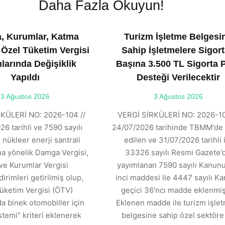
Daha Fazla Okuyun!
, Kurumlar, Katma
Turizm İşletme Belgesi
 Özel Tüketim Vergisi
Sahip İşletmelere Sigort
larında Değişiklik
Başına 3.500 TL Sigorta 
Yapıldı
Desteği Verilecektir
3 Ağustos 2026
3 Ağustos 2026
KÜLERİ NO: 2026-104 //
VERGİ SİRKÜLERİ NO: 2026-10
6 tarihli ve 7590 sayılı
24/07/2026 tarihinde TBMM'de 
 nükleer enerji santrali
edilen ve 31/07/2026 tarihli 
ına yönelik Damga Vergisi,
33326 sayılı Resmi Gazete'
ve Kurumlar Vergisi
yayımlanan 7590 sayılı Kanunu
dirimleri getirilmiş olup,
inci maddesi ile 4447 sayılı K
üketim Vergisi (ÖTV)
geçici 36'ncı madde eklenmişt
 binek otomobiller için
Eklenen madde ile turizm işle
stemi" kriteri eklenerek
belgesine sahip özel sektöre 