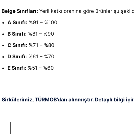
Belge Sınıfları:
Yerli katkı oranına göre ürünler şu şekil
A Sınıfı:
%91 – %100
B Sınıfı:
%81 – %90
C Sınıfı:
%71 – %80
D Sınıfı:
%61 – %70
E Sınıfı:
%51 – %60
Sirkülerimiz, TÜRMOB’dan alınmıştır. Detaylı bilgi içi