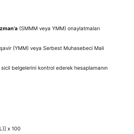
Uzman’a
(SMMM veya YMM) onaylatmaları
Müşavir (YMM) veya Serbest Muhasebeci Mali
ayi sicil belgelerini kontrol ederek hesaplamanın
TL)] x 100