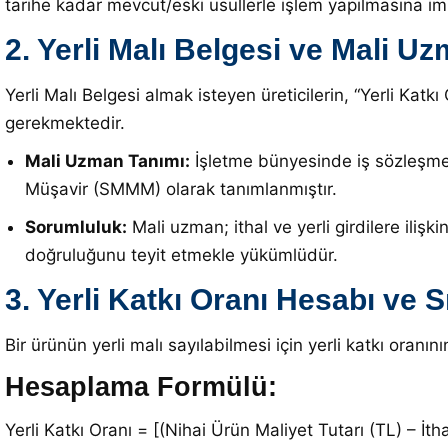
tarihe kadar mevcut/eski usullerle işlem yapılmasına im
2. Yerli Malı Belgesi ve Mali
Yerli Malı Belgesi almak isteyen üreticilerin, “Yerli Kat
gerekmektedir
.
Mali Uzman Tanımı:
İşletme bünyesinde iş sözleşme
Müşavir (SMMM) olarak tanımlanmıştır
.
Sorumluluk:
Mali uzman; ithal ve yerli girdilere ilişk
doğruluğunu teyit etmekle yükümlüdür
.
3. Yerli Katkı Oranı Hesabı ve S
Bir ürünün yerli malı sayılabilmesi için yerli katkı oranın
Hesaplama Formülü:
Yerli Katkı Oranı = [(Nihai Ürün Maliyet Tutarı (TL) – İth