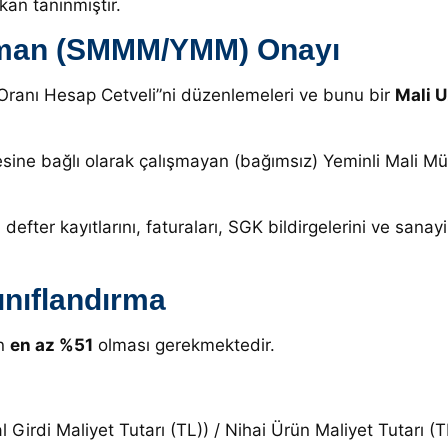
kan tanınmıştır.
 Uzman (SMMM/YMM) Onayı
kı Oranı Hesap Cetveli”ni düzenlemeleri ve bunu bir
Mali 
sine bağlı olarak çalışmayan (bağımsız) Yeminli Mali 
in defter kayıtlarını, faturaları, SGK bildirgelerini ve san
ınıflandırma
ın
en az %51
olması gerekmektedir
.
al Girdi Maliyet Tutarı (TL)) / Nihai Ürün Maliyet Tutarı (