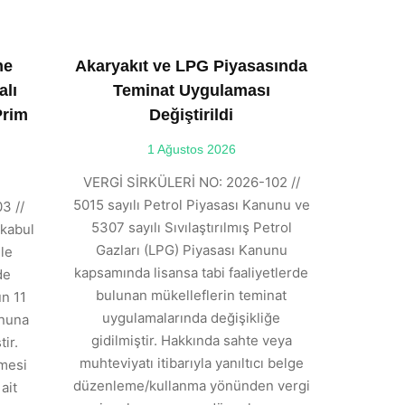
ne
Akaryakıt ve LPG Piyasasında
alı
Teminat Uygulaması
Prim
Değiştirildi
1 Ağustos 2026
VERGİ SİRKÜLERİ NO: 2026-102 //
5015 sayılı Petrol Piyasası Kanunu ve
3 //
5307 sayılı Sıvılaştırılmış Petrol
kabul
Gazları (LPG) Piyasası Kanunu
ile
kapsamında lisansa tabi faaliyetlerde
de
bulunan mükelleflerin teminat
n 11
uygulamalarında değişikliğe
anuna
gidilmiştir. Hakkında sahte veya
ir.
muhteviyatı itibarıyla yanıltıcı belge
tmesi
düzenleme/kullanma yönünden vergi
ait