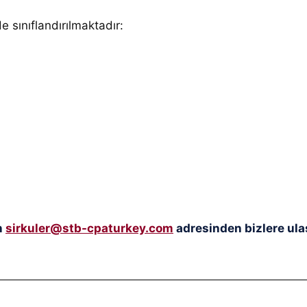
de sınıflandırılmaktadır
:
n
sirkuler@stb-cpaturkey.com
adresinden bizlere ulaş