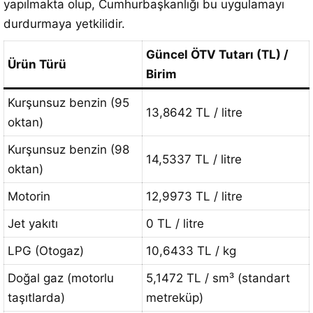
yapılmakta olup, Cumhurbaşkanlığı bu uygulamayı
durdurmaya yetkilidir.
Güncel ÖTV Tutarı (TL) /
Ürün Türü
Birim
Kurşunsuz benzin (95
13,8642 TL / litre
oktan)
Kurşunsuz benzin (98
14,5337 TL / litre
oktan)
Motorin
12,9973 TL / litre
Jet yakıtı
0 TL / litre
LPG (Otogaz)
10,6433 TL / kg
Doğal gaz (motorlu
5,1472 TL / sm³ (standart
taşıtlarda)
metreküp)