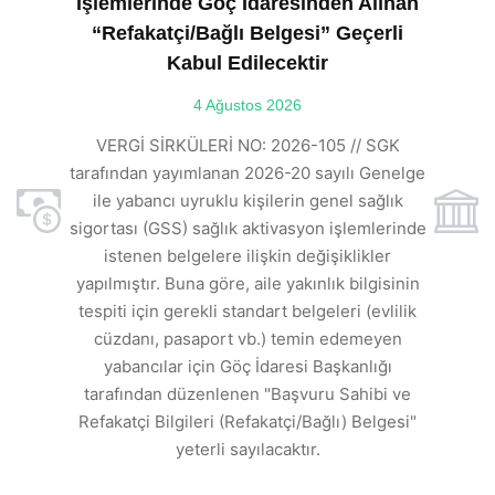
İşlemlerinde Göç İdaresinden Alınan
“Refakatçi/Bağlı Belgesi” Geçerli
Kabul Edilecektir
ılı
4 Ağustos 2026
VE
ı
t
VERGİ SİRKÜLERİ NO: 2026-105 // SGK
rde
s
tarafından yayımlanan 2026-20 sayılı Genelge
ile yabancı uyruklu kişilerin genel sağlık
sigortası (GSS) sağlık aktivasyon işlemlerinde
a
istenen belgelere ilişkin değişiklikler
den
s
yapılmıştır. Buna göre, aile yakınlık bilgisinin
tespiti için gerekli standart belgeleri (evlilik
ı
cüzdanı, pasaport vb.) temin edemeyen
r.
yabancılar için Göç İdaresi Başkanlığı
tarafından düzenlenen "Başvuru Sahibi ve
Refakatçi Bilgileri (Refakatçi/Bağlı) Belgesi"
yeterli sayılacaktır.