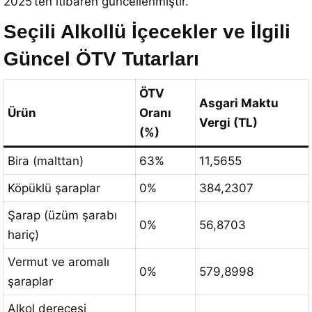
2025’ten itibaren güncellenmiştir.
Seçili Alkollü İçecekler ve İlgili
Güncel ÖTV Tutarları
ÖTV
Asgari Maktu
Ürün
Oranı
Vergi (TL)
(%)
Bira (malttan)
63%
11,5655
Köpüklü şaraplar
0%
384,2307
Şarap (üzüm şarabı
0%
56,8703
hariç)
Vermut ve aromalı
0%
579,8998
şaraplar
Alkol derecesi