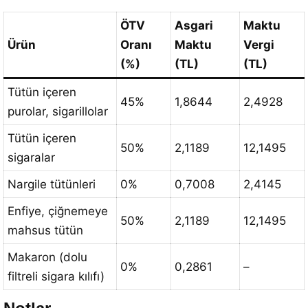
ÖTV
Asgari
Maktu
Ürün
Oranı
Maktu
Vergi
(%)
(TL)
(TL)
Tütün içeren
45%
1,8644
2,4928
purolar, sigarillolar
Tütün içeren
50%
2,1189
12,1495
sigaralar
Nargile tütünleri
0%
0,7008
2,4145
Enfiye, çiğnemeye
50%
2,1189
12,1495
mahsus tütün
Makaron (dolu
0%
0,2861
–
filtreli sigara kılıfı)