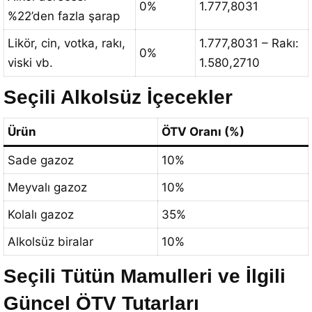
0%
1.777,8031
%22’den fazla şarap
Likör, cin, votka, rakı,
1.777,8031 – Rakı:
0%
viski vb.
1.580,2710
Seçili Alkolsüz İçecekler
Ürün
ÖTV Oranı (%)
Sade gazoz
10%
Meyvalı gazoz
10%
Kolalı gazoz
35%
Alkolsüz biralar
10%
Seçili Tütün Mamulleri ve İlgili
Güncel ÖTV Tutarları