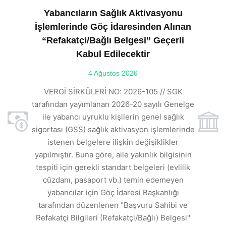
Yabancıların Sağlık Aktivasyonu
İşlemlerinde Göç İdaresinden Alınan
“Refakatçi/Bağlı Belgesi” Geçerli
Kabul Edilecektir
ılı
4 Ağustos 2026
VE
ı
t
VERGİ SİRKÜLERİ NO: 2026-105 // SGK
rde
s
tarafından yayımlanan 2026-20 sayılı Genelge
ile yabancı uyruklu kişilerin genel sağlık
sigortası (GSS) sağlık aktivasyon işlemlerinde
a
istenen belgelere ilişkin değişiklikler
den
s
yapılmıştır. Buna göre, aile yakınlık bilgisinin
tespiti için gerekli standart belgeleri (evlilik
ı
cüzdanı, pasaport vb.) temin edemeyen
r.
yabancılar için Göç İdaresi Başkanlığı
tarafından düzenlenen "Başvuru Sahibi ve
Refakatçi Bilgileri (Refakatçi/Bağlı) Belgesi"