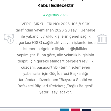
Kabul Edilecektir
ılı
4 Ağustos 2026
VE
ı
t
VERGİ SİRKÜLERİ NO: 2026-105 // SGK
rde
s
tarafından yayımlanan 2026-20 sayılı Genelge
ile yabancı uyruklu kişilerin genel sağlık
sigortası (GSS) sağlık aktivasyon işlemlerinde
a
istenen belgelere ilişkin değişiklikler
den
s
yapılmıştır. Buna göre, aile yakınlık bilgisinin
tespiti için gerekli standart belgeleri (evlilik
ı
cüzdanı, pasaport vb.) temin edemeyen
r.
yabancılar için Göç İdaresi Başkanlığı
tarafından düzenlenen "Başvuru Sahibi ve
Refakatçi Bilgileri (Refakatçi/Bağlı) Belgesi"
yeterli sayılacaktır.