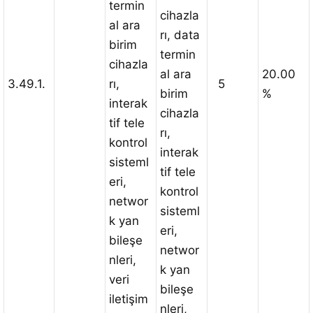
termin
cihazla
al ara
rı, data
birim
termin
cihazla
al ara
20.00
3.49.1.
rı,
5
birim
%
interak
cihazla
tif tele
rı,
kontrol
interak
sisteml
tif tele
eri,
kontrol
networ
sisteml
k yan
eri,
bileşe
networ
nleri,
k yan
veri
bileşe
iletişim
nleri,