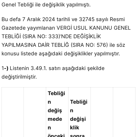
Genel Tebliği ile değişiklik yapılmıştı.
Bu defa 7 Aralık 2024 tarihli ve 32745 sayılı Resmi
Gazetede yayımlanan VERGİ USUL KANUNU GENEL
TEBLİĞİ (SIRA NO: 333)’NDE DEĞİŞİKLİK
YAPILMASINA DAİR TEBLİĞ (SIRA NO: 576) ile söz
konusu listede aşağıdaki değişiklikler yapılmıştır.
1
-)
Listenin 3.49.1. satırı aşağıdaki şekilde
değiştirilmiştir.
Tebliği
n
Tebliği
değiş
n
mede
değişi
n
klik
önceki
sonra