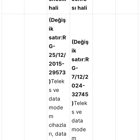
hali
sı hali
(Değiş
ik
satır:R
(Değiş
G-
ik
25/12/
satır:R
2015-
G-
29573
7/12/2
)
Telek
024-
s ve
32745
data
)
Telek
mode
s ve
m
data
cihazla
mode
rı, data
m