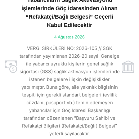
Yabancıların Sağlık Aktivasyonu
İşlemlerinde Göç İdaresinden Alınan
“Refakatçi/Bağlı Belgesi” Geçerli
Kabul Edilecektir
ılı
4 Ağustos 2026
VE
ı
t
VERGİ SİRKÜLERİ NO: 2026-105 // SGK
rde
s
tarafından yayımlanan 2026-20 sayılı Genelge
ile yabancı uyruklu kişilerin genel sağlık
sigortası (GSS) sağlık aktivasyon işlemlerinde
a
istenen belgelere ilişkin değişiklikler
den
s
yapılmıştır. Buna göre, aile yakınlık bilgisinin
tespiti için gerekli standart belgeleri (evlilik
ı
cüzdanı, pasaport vb.) temin edemeyen
r.
yabancılar için Göç İdaresi Başkanlığı
tarafından düzenlenen "Başvuru Sahibi ve
Refakatçi Bilgileri (Refakatçi/Bağlı) Belgesi"
yeterli sayılacaktır.