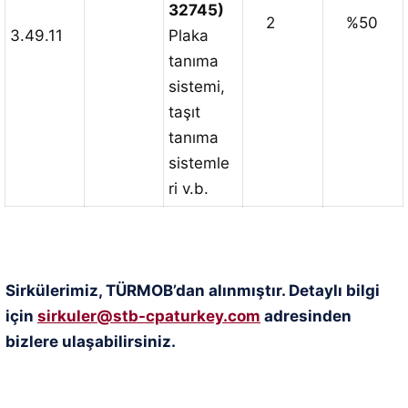
32745)
2
%50
3.49.11
Plaka
tanıma
sistemi,
taşıt
tanıma
sistemle
ri v.b.
Sirkülerimiz, TÜRMOB’dan alınmıştır. Detaylı bilgi
için
sirkuler@stb-cpaturkey.com
adresinden
bizlere ulaşabilirsiniz.