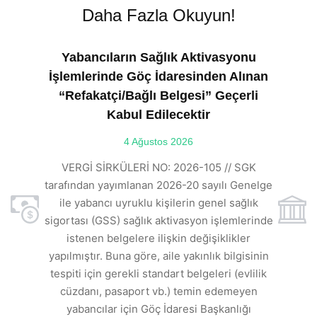
Daha Fazla Okuyun!
Yabancıların Sağlık Aktivasyonu
İşlemlerinde Göç İdaresinden Alınan
“Refakatçi/Bağlı Belgesi” Geçerli
Kabul Edilecektir
ılı
4 Ağustos 2026
VE
ı
t
VERGİ SİRKÜLERİ NO: 2026-105 // SGK
rde
s
tarafından yayımlanan 2026-20 sayılı Genelge
ile yabancı uyruklu kişilerin genel sağlık
sigortası (GSS) sağlık aktivasyon işlemlerinde
a
istenen belgelere ilişkin değişiklikler
den
s
yapılmıştır. Buna göre, aile yakınlık bilgisinin
tespiti için gerekli standart belgeleri (evlilik
ı
cüzdanı, pasaport vb.) temin edemeyen
r.
yabancılar için Göç İdaresi Başkanlığı